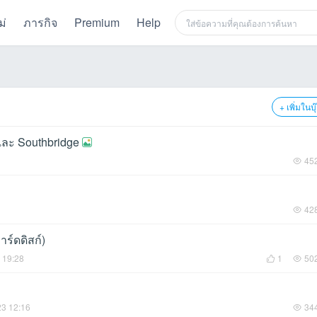
ม่
ภารกิจ
Premium
Help
+ เพิ่มในบ
และ Southbridge
45
42
ร์ดดิสก์)
 19:28
1
50
23 12:16
34