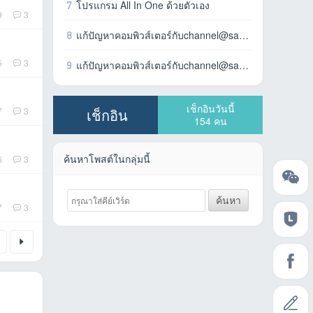
7
โปรแกรม All In One ด้วยตัวเอง
9
3
8
แก้ปัญหาคอมพิวส์เตอร์กับchannel@sangตอน1
5
3
9
แก้ปัญหาคอมพิวส์เตอร์กับchannel@sangตอน2
เช็กอินวันนี้
7
3
เช็กอิน
154
คน
ค้นหาโพสต์ในกลุ่มนี้
6
3
ค้นหา
7
3