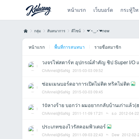
หน้าแรก
เว็บบอร์ด
กระทู้ให
กลุ่ม
สันทนาการ
ดีไซน์
❤`•.¸¸.•´❤new
หน้าแรก
พื้นที่การสนทนา
รายชื่อสมาชิก
Kul
›
›
›
›
วงจรไฟสตาร์ท อุปกรณ์สำคัญ ชิป Super I/O 
ChAnnel@SaNg
2015-03-03 09:52
ซ่อมเมนบอร์ดอาการเปิดไม่ติด ทริคไม่ติด
ChAnnel@SaNg
2015-03-03 09:45
10ลางร้าย บอกว่า ผมอยากกลับบ้านเก่าแล้ว(ฮา
ChAnnel@SaNg
2011-11-09 17:21
s.o
2012-04-22
as
ประเภทของไวรัสคอมพิวเตอร์
ChAnnel@SaNg
2011-09-03 22:43
Dew
2012-02-