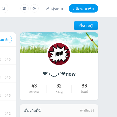
เข้าสู่ระบบ
สมัครสมาชิก
ุ๊คมาร์ก
2
0
❤`•.¸¸.•´❤new
8
0
43
32
86
สมาชิก
กระทู้
โพสต์
2
5
เกี่ยวกับที่นี่
เครดิต: 38
4
2