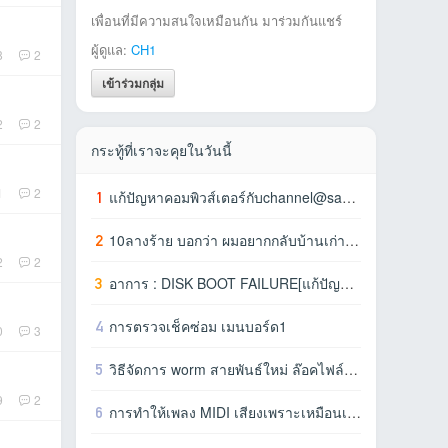
เพื่อนที่มีความสนใจเหมือนกัน มาร่วมกันแชร์
ผู้ดูแล:
CH1
8
2
เข้าร่วมกลุ่ม
2
2
กระทู้ที่เราจะคุยในวันนี้
1
2
1
แก้ปัญหาคอมพิวส์เตอร์กับchannel@sangตอนที่6 [ไม่สามารถใช้อุปกรณ์บางตัวได้,บู๊ตเค
2
10ลางร้าย บอกว่า ผมอยากกลับบ้านเก่าแล้ว(ฮาร์ดดิสก์)
2
2
3
อาการ : DISK BOOT FAILURE[แก้ปัญหาคอมพิวส์เตอร์กับchannel@sangตอนที่5]อาการ : DI
4
การตรวจเช็คซ่อม เมนบอร์ด1
0
3
5
วิธีจัดการ worm สายพันธ์ใหม่ ล๊อคไฟล์เอกสาร
9
2
6
การทำให้เพลง MIDI เสียงเพราะเหมือนเครื่องดนตรีจริงๆ