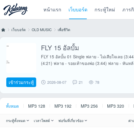
หน้าแรก
เว็บบอร์ด
กระทู้ใหม่
ภารก
เว็บบอร์ด
OLD MUSIC
เพื่อชีวิต
FLY 15 อัลบั้ม
Kul
»
›
›
FLY 15 อัลบั้ม 01 Single ฟลาย - ไม่เสียใจเลย (3:
(4:21) ฟลาย - รอยเท้าของพ่อ (3:44) ฟลาย - หันหลั
เข้าร่วมกระทู้
2026-08-07
21
78
ทั้งหมด
MP3 128
MP3 192
MP3 256
MP3 320
as
กระทู้ทั้งหมด
เวลาโพสต์
ฟอรั่มที่เกี่ยวข้อง
ค่าเ