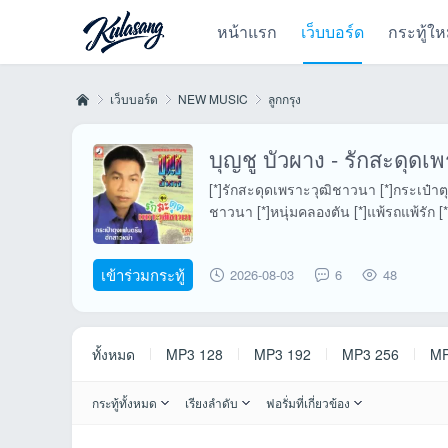
หน้าแรก
เว็บบอร์ด
กระทู้ให
เว็บบอร์ด
NEW MUSIC
ลูกกรุง
บุญชู บัวผาง - รักสะดุด
Kul
»
›
›
[*]รักสะดุดเพราะวุฒิชาวนา [*]กระเป๋าตุ
ชาวนา [*]หนุ่มคลองตัน [*]แพ้รถแพ้รัก [*
เข้าร่วมกระทู้
2026-08-03
6
48
ทั้งหมด
MP3 128
MP3 192
MP3 256
MP
as
กระทู้ทั้งหมด
เรียงลำดับ
ฟอรั่มที่เกี่ยวข้อง