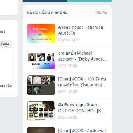
แนะนำเนื้อหายอดนิยม
เพิ่มเติม
ดวงตา คงทอง - อยากเจอ
กษร
คนจริงใจ
เมื่อวาน 14:57
ั้นสูง
รวมอัลบั้ม Michael
Jackson - (Dolby Atmos
Collection) Apple
2026-05-08
Lossless
[Chart] JOOX • 100 อันดับ
เพลงฮิตไทย (ไทย-สากล) •
ยดเครดิต
23 ก.ค. 69 [320 kbps]
2026-07-25
ดัง พันกร บุญยะจินดา -
OUT OF CONTROL [KR
MPG]
2026-03-23
[Chart] JOOX • อันดับเพลง