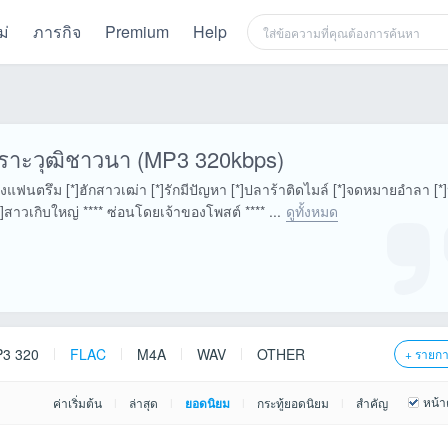
ม่
ภารกิจ
Premium
Help
เพราะวุฒิชาวนา (MP3 320kbps)
งแฟนตรึม [*]ฮักสาวเฒ่า [*]รักมีปัญหา [*]ปลาร้าติดไมล์ [*]จดหมายอำลา [*]
]สาวเกิบใหญ่ **** ซ่อนโดยเจ้าของโพสต์ **** ...
ดูทั้งหมด
3 320
FLAC
M4A
WAV
OTHER
+ รายก
หน้า
ค่าเริ่มต้น
ล่าสุด
ยอดนิยม
กระทู้ยอดนิยม
สำคัญ
|
|
|
|