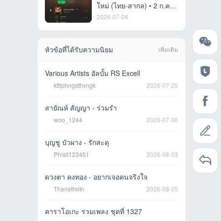
ใหม่ (ไทย-สากล) • 2 ก.ค.
69 [320 kbps]
2026-07-04
หัวข้อที่ได้รับความนิยม
เพิ่มเติม
Various Artists อัลบั้ม RS Excell
kttiphngsthxngk
2026-07-25
สายัณห์ สัญญา - ร่วมรำ
woo_1244
2026-07-30
บุญชู บัวผาง - รักสะดุ
Phisit123451
2026-08-03
ดวงตา คงทอง - อยากเจอคนจริงใจ
Thanathotn
2026-08-05
คาราโอเกะ รวมเพลง ชุดที่ 1327