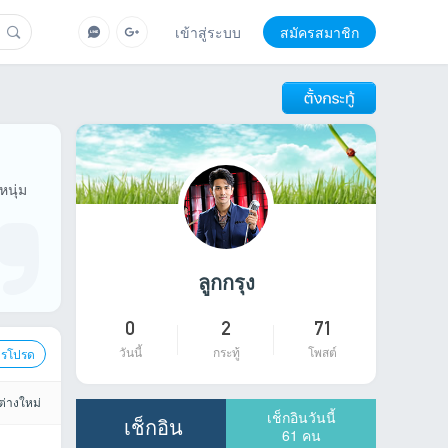
เข้าสู่ระบบ
สมัครสมาชิก
ดวงตา คงทอง - อยากเจอคนจร
หนุ่ม
ดวงตา คงทอง ชุด อยากเจอคนจริงใจ รายชื่อเพ
คงทอง 03.อย่าลืมคนคอย - ดวงตา คงทอง 04.คนเ
เข้าร่วมกระทู้
2026-08-05
3
38
ลูกกรุง
0
2
71
วันนี้
กระทู้
โพสต์
ารโปรด
ต่างใหม่
เช็กอินวันนี้
เช็กอิน
61
คน