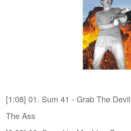
an
[1:08] 01. Sum 41 - Grab The Dev
g.n
The Ass