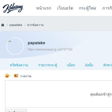
หน้าแรก
เว็บบอร์ด
กระทู้ใหม่
ภารก
papatake
ฝากข้อความ
papatake
Kul
›
›
https://www.kulasang.net/?37183
ทวีตข้อความ
รายการกระทู้
บล็อก
อัลบั้ม
ทักทา
วาดภาพ
คุณต้องเข้าส
as