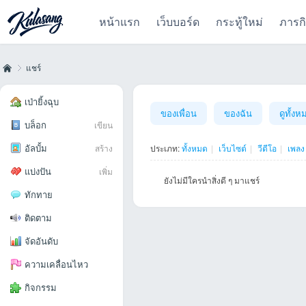
หน้าแรก
เว็บบอร์ด
กระทู้ใหม่
ภารก
แชร์
เป่ายิ้งฉุบ
ของเพื่อน
ของฉัน
ดูทั้งห
บล็อก
เขียน
Kul
›
อัลบั้ม
สร้าง
ประเภท:
ทั้งหมด
|
เว็บไซต์
|
วีดีโอ
|
เพลง
แบ่งปัน
เพิ่ม
ยังไม่มีใครนำสิ่งดี ๆ มาแชร์
ทักทาย
ติดตาม
จัดอันดับ
as
ความเคลื่อนไหว
กิจกรรม