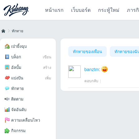
หน้าแรก
เว็บบอร์ด
กระทู้ใหม่
ภารก
ทักทาย
เป่ายิ้งฉุบ
ทักทายของเพื่อน
ทักทายของฉั
บล็อก
เขียน
Kul
›
อัลบั้ม
สร้าง
banztm
:
แบ่งปัน
เพิ่ม
ตอบกลับ
|
ทักทาย
ติดตาม
จัดอันดับ
as
ความเคลื่อนไหว
กิจกรรม