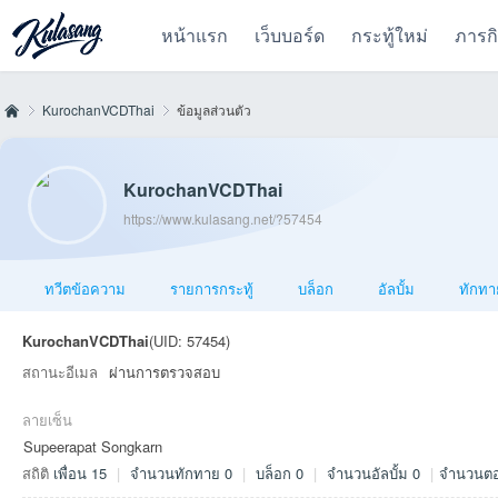
หน้าแรก
เว็บบอร์ด
กระทู้ใหม่
ภารก
KurochanVCDThai
ข้อมูลส่วนตัว
KurochanVCDThai
Kul
›
›
https://www.kulasang.net/?57454
ทวีตข้อความ
รายการกระทู้
บล็อก
อัลบั้ม
ทักทา
KurochanVCDThai
(UID: 57454)
สถานะอีเมล
ผ่านการตรวจสอบ
ลายเซ็น
as
Supeerapat Songkarn
สถิติ
เพื่อน 15
|
จำนวนทักทาย 0
|
บล็อก 0
|
จำนวนอัลบั้ม 0
|
จำนวนตอ