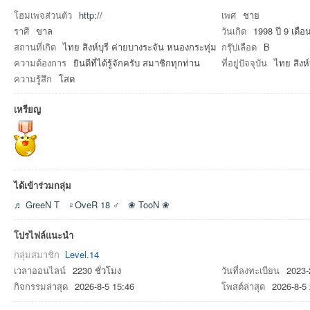
โฮมเพจส่วนตัว
http://
เพศ
ชาย
ราศี
ขาล
วันเกิด
1998 ปี 9 เดือ
สถานที่เกิด
ไทย สิงห์บุรี ค่ายบางระจัน หนองกระทุ่ม
กรุ๊ปเลือด
B
ความต้องการ
ยินดีที่ได้รู้จักครับ สมาชิกทุกท่าน
ที่อยู่ปัจจุบัน
ไทย สิงห
ความรู้สึก
โสด
an
เหรียญ
ได้เข้าร่วมกลุ่ม
♬ GreeN T
♀OveR 18 ♂
❀ TooN ❀
g.n
โปรไฟล์แนะนำ
กลุ่มสมาชิก
Level.14
เวลาออนไลน์
2230 ชั่วโมง
วันที่ลงทะเบียน
2023-
กิจกรรมล่าสุด
2026-8-5 15:46
โพสต์ล่าสุด
2026-8-5