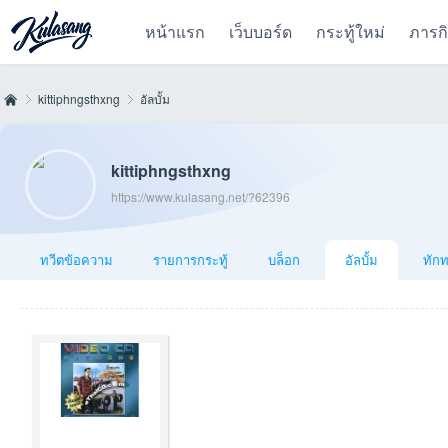
หน้าแรก
เว็บบอร์ด
กระทู้ใหม่
ภารก
kittiphngsthxng
อัลบั้ม
kittiphngsthxng
Kul
›
›
https://www.kulasang.net/?62396
ทวีตข้อความ
รายการกระทู้
บล็อก
อัลบั้ม
ทัก
as