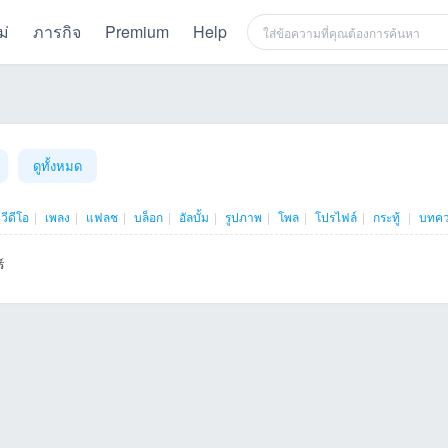
ม่
ภารกิจ
Premium
Help
ดูทั้งหมด
วีดีโอ
|
เพลง
|
แฟลช
|
บล็อก
|
อัลบั้ม
|
รูปภาพ
|
โพล
|
โปรไฟล์
|
กระทู้
|
บทค
์