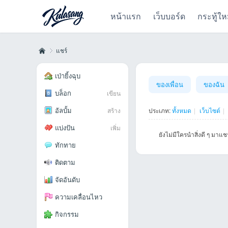
หน้าแรก
เว็บบอร์ด
กระทู้ให
แชร์
เป่ายิ้งฉุบ
ของเพื่อน
ของฉัน
บล็อก
เขียน
Kul
›
อัลบั้ม
สร้าง
ประเภท:
ทั้งหมด
|
เว็บไซต์
|
แบ่งปัน
เพิ่ม
ยังไม่มีใครนำสิ่งดี ๆ มาแชร
ทักทาย
ติดตาม
จัดอันดับ
as
ความเคลื่อนไหว
กิจกรรม