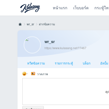
หน้าแรก
เว็บบอร์ด
กระทู้ให
wr_sr
ฝากข้อความ
wr_sr
Kul
›
›
https://www.kulasang.net/?7467
ทวีตข้อความ
รายการกระทู้
บล็อก
อัลบั้ม
วาดภาพ
คุ
as