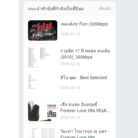
แนะนำหัวข้อที่กำลังเป็นที่นิยม
เพิ่มเติม
เพลงดังขาร็อก (320kbps)
2026-07-15
รวมฮิต 17 ปี พลพล คนเดิม
(2016)_320kbps
2026-03-19
ลีโอ พุฒ - Best Selected
2026-03-19
เสือ ธนพล อินทฤทธิ์ -
Forever Love Hits MQA-
CD
2026-03-19
วิยะดา โกมารกุล ณ นคร -
Forever Love Hits