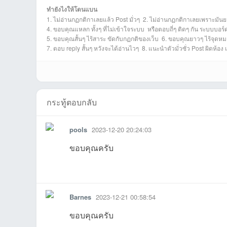
ทำยังไงให้โดนแบน
1. ไม่อ่านกฏกติกาเลยแล้ว Post มั่วๆ 2. ไม่อ่านกฏกติกาเลยเพราะมันย
nongTที่2025-08-
Zach_Tyson1234
porn24ที่2025-07-
Sonicman2018ที่2
Naiyanet11112ที่2
novezeroที่
R
4. ขอบคุณแหลก ทั้งๆ ที่ไม่เข้าใจระบบ หรือตอบถี่ๆ ติดๆ กัน ระบบบอร
5. ขอบคุณสั้นๆ ไร้สาระ ขัดกับกฏกติของเว็บ 6. ขอบคุณยาวๆ ไร้จุดหมา
7. ตอบ reply สั้นๆ หวังจะได้อ่านไวๆ 8. แนะนำตัวมั่วซั่ว Post ผิดห้อง
เว็
กระทู้ตอบกลับ
pools
2023-12-20 20:24:03
ขอบคุณครับ
18:31:26เข้าไป
06-10
026-06-04
-04-12
02-14
-02-04
2
รายงาน
ตอบกลับ
แจ้งลบ
24 16:29:53เข้าไป
5ที่2025-08-01
09 00:20:53เข้าไป
025-06-12
025-06-12
04-07
2
Barnes
2023-12-21 00:58:54
บ
ขอบคุณครับ