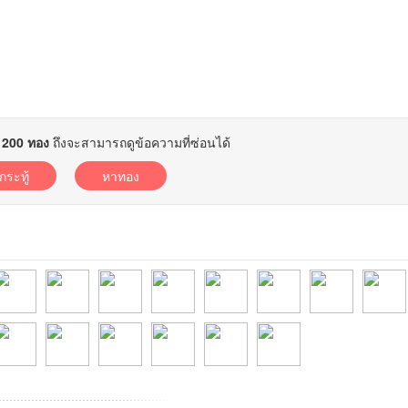
ย
200 ทอง
ถึงจะสามารถดูข้อความที่ซ่อนได้
อกระทู้
หาทอง
ี่2026
ARAWUT2521ที่
silapakerd007ที่20
Thanathotnที่2026
Sawianchaiที่2025
supasil2ที่2025-
Thanath11ที่2025-
KurochanVCDTha
nuy1965ท