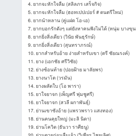
4. ยากจะหักใจลืม (สลิลภร เสร็จกิจ)
5. ยากจะหักใจลืม (ฮอทเปปเปอร์ # ดนตรีใหม่)
6. ยากนำหลาน (คู่แฝด โอ-เอ)
7. ยากบอกรักดังๆ แต่ยังหาคนฟังไม่ได้ (หนุ่ม บางข
8. ยากยิ่งสิ่งเดียว (วินัย พันธุรักษ์)
an
9. ยากยิ่งสิ่งเดียว (สุนทราภรณ์)
10. ยากสำหรับอ้าย ง่ายสำหรับเขา (ตรี ชัยณรงค์)
11. ยาง (เอกชัย ศรีวิชัย)
12. ย่างซ้อนท้าย (ปอยฝ้าย มาลัยพร)
13. ยางนาโต (วรมัน)
14. ยางผลัดใบ (โอ พารา)
15. ยาใจยาจก (เพ็ญศรี พุ่มชูศรี)
16. ยาใจยาจก (สวลี ผกาพันธุ์)
g.n
17. ย่านเขาซังอ้าย (แพรวพราว แสงทอง)
18. ย่านคนคุยใหญ่ (มะลิ นิดา)
19. ย่านโควิด (ธันวา ราศีธนู)
20. ย่านตายก่อนลืมเจ้า (วิเชียร ไชยเลิศ)