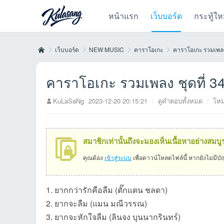
หน้าแรก
เว็บบอร์ด
กระทู้ให
เว็บบอร์ด
NEW MUSIC
คาราโอเกะ
คาราโอเกะ รวมเพลง 
คาราโอเกะ รวมเพลง ชุดที่ 3
Kul
»
›
›
›
KuLaSaNg
2023-12-20 20:15:21
|
ดูคำตอบทั้งหมด
|
โหม
สมาชิกเท่านั้นถึงจะมองเห็นเนื้อหาอย่างสมบู
คุณต้อง
เข้าสู่ระบบ
เพื่อดาวน์โหลดไฟล์นี้ หากยังไม่มีบ
1. ยากกว่ารักคือลืม (ตั๊กแตน ชลดา)
as
2. ยากจะลืม (แมน มณีวรรณ)
3. ยากจะหักใจลืม (ลินจง บุนนากรินทร์)