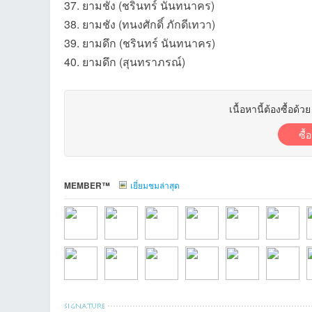
37. ยามชัง (ชรินทร์ นันทนาคร)
38. ยามชัง (ทนงศักดิ์ ภักดีเทวา)
ชน
39. ยามดึก (ชรินทร์ นันทนาคร)
40. ยามดึก (สุนทราภรณ์)
เนื้อหานี้ต้องซื้อด้ว
ซื้
คน
MEMBER™
เยี่ยมชมล่าสุด
รัก
detที่2026-07-10
SRStudiosที่2026-
kttiphngsthxngkที่2
manamanaที่2026
Soukkhyที่2026-
Khunmusicท
S