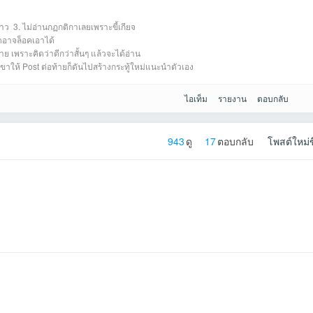
าว 3. ไม่อ่านกฏกติกาเลยเพราะขี้เกียจ
2025-
ictherที่2025-03-
Myloที่2025-03-16
janekhaaที่2024-
DBlack25Yที่2024
SuphunPholritที่20
poolsที่2024-06-
์ดอาจล็อคเอาได้
ย เพราะคิดว่าดีกว่าสั้นๆ แล้วจะได้อ่าน
 เขาให้ Post ต่อท้ายก็ดันไปสร้างกระทู้ใหม่แนะนำตัวเอง
ไอเท็ม
รายงาน
ตอบกลับ
943
ดู
17
ตอบกลับ
โพสต์ใหม่ข
026-01-29
26-01-21
-01-03
-12-13
12-13
12-01
iที่2025-11-13
10-17
7 17:15:39เข้าไป
21:49:47เข้าไป
10-14
-10-10
24-08-17
22 11:21:15เข้าไป