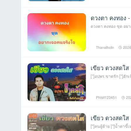
ดวงตา คงทอง -
ดวงตา คงทอง ชุด อยาก
Thanathotn
2026
เขียว ดวงสดใส
[*]อปพร.ขาดรัก [*]ฮักเจ
Phisit123451
20
เขียว ดวงสดใส -
[*]คนผู้ฮ้าย [*]น้ำตาขี้