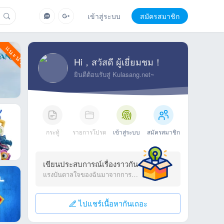
เข้าสู่ระบบ
สมัครสมาชิก
Hi，สวัสดี ผู้เยี่ยมชม！
ยินดีต้อนรับสู่ Kulasang.net~
กระทู้
รายการโปรด
เข้าสู่ระบบ
สมัครสมาชิก
เขียนประสบการณ์เรื่องราวกัน
แรงบันดาลใจของฉันมาจากการแชร์~
100 อันดับเพลงฮิตไท
pic4u.vip/images/2026/07/04/vbSzT.png
ไปแชร์เนื้อหากันเถอะ