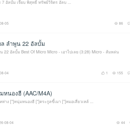
เจี๊ยบ พิสุทธิ์ ทรัพย์วิจิตร 7 อัลบั้ม เจี๊ยบ พิสุทธิ์ ทรัพย์วิจิตร อัลบ ...
08-05
86
ลำพูน 22 อัลบั้ม
 ส้มหล่น
08-04
1
155
นุ่มหนองฮี (AAC/M4A)
แหห่าง [*]หนุ่มหนองฮี [*]ตระกูลขี้เมา [*]หมอเสี่ยวเหล้ ...
26-08-04
44