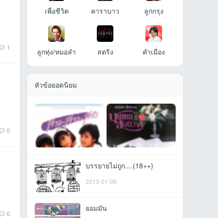
เพื่อชีวิต
คาราบาว
ลูกกรุง
1
ลูกทุ่ง/หมอลำ
สตริง
คำเมือง
หัวข้อยอดนิยม
0
บรรยายไม่ถูก....(18++)
2013-01-06
ยอมมัน
0