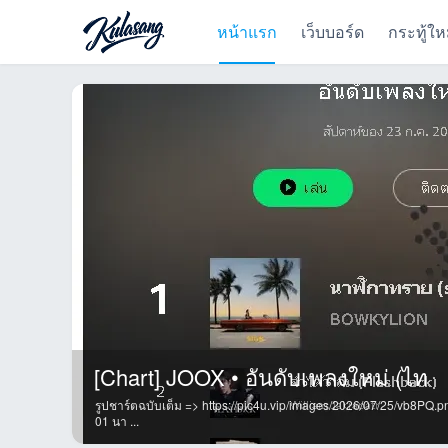
หน้าแรก
เว็บบอร์ด
กระทู้ให
[Chart] JOOX • อันดับเพลงใหม่ (ไท
รูปชาร์ตฉบับเต็ม => https://pic4u.vip/images/2026/07/25/vb8PQ.p
01 นา ...