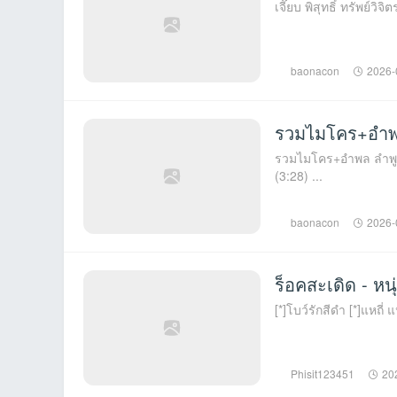
baonacon
2026-
รวมไมโคร+อำพล 
รวมไมโคร+อำพล ลำพูน 22 อัลบั้ม Best Of Micro Micro - เอาไปเลย (3:28) Micro -
(3:28) ...
baonacon
2026-
ร็อคสะเดิด - ห
[*]โบว์รักสีดำ [*]แหถี่ 
Phisit123451
20