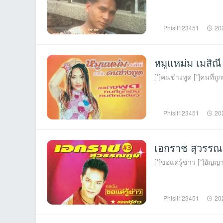
Phisit123451
20
หมูแหม่ม เมสิณ
[*]คนช่างพูด [*]คนที่ถ
Phisit123451
20
เอกราช สุวรรณภ
[*]ขอแค่รู้ข่าว [*]อัญญา
Phisit123451
20