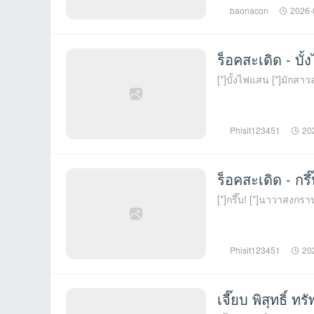
baonacon
2026-
ร็อคสะเดิด - บ
[*]บั้งไฟแสน [*]มักสาวล
Phisit123451
20
ร็อคสะเดิด - กร
[*]กรึ๊บ! [*]นาวาสงกรานต
Phisit123451
20
เจี๊ยบ พิสุทธิ์ ทรั