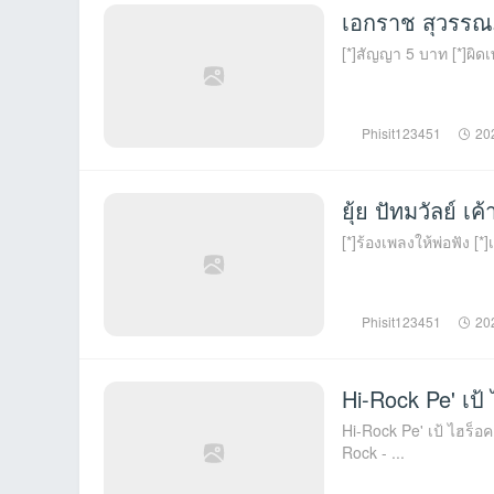
เอกราช สุวรรณ
[*]สัญญา 5 บาท [*]ผิดเพร
Phisit123451
20
ยุ้ย ปัทมวัลย์ เ
[*]ร้องเพลงให้พ่อฟัง [*]
Phisit123451
20
Hi-Rock Pe' เป้ 
Hi-Rock Pe' เป้ ไฮร็อค 10 อัลบั้ม 25 Best Of Pae Hi Rock เป๊ Hi Rock - กระจกร้าว (4:37) เป๊ Hi
Rock - ...