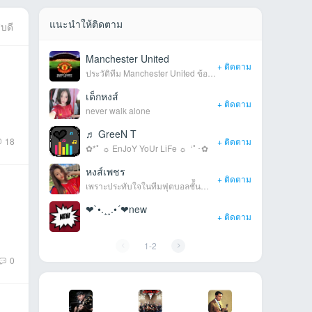
แนะนำให้ติดตาม
บดี
Manchester United
One 
+ ติดตาม
ประวัติทีม Manchester United ข้อมูลนักเตะ
One p
ที่สำคัญไฮไลท์ที่ทีมแมนยูแข่ง
เด็กหงส์
บางจ
UPDATE 
+ ติดตาม
never walk alone
♬ GreeN T
♀Ove
18
+ ติดตาม
✿*ﾟ ☼ EnJoY YoUr LiFe ☼ ‘ﾟ･✿
หงส์เพชร
❀ To
+ ติดตาม
เพราะประทับใจในทีมฟุตบอลชั้ันนำอย่างลิเว
☼ การ
❤`•.¸¸.•´❤new
☼Bea
+ ติดตาม
☼ Goo
1
-
2
0