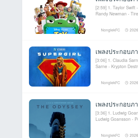
[2:59] 1. Taylor Swift
Randy Newman - Tire 
NonglekFC
2026
เพลงประกอบภาพ
[3:06] 1. Claudia Sarn
Sarne - Krypton Destro
NonglekFC
2026
เพลงประกอบภา
[3:36] 1. Ludwig Goan
Ludwig Goansson - Pe
NonglekFC
2026