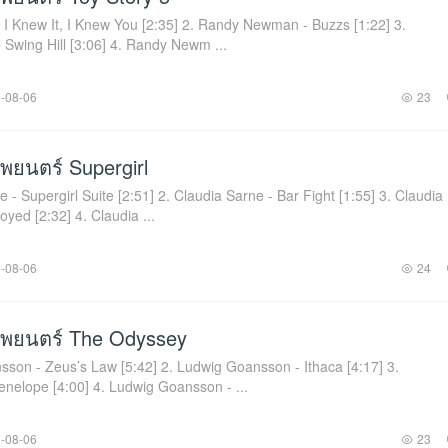
 - I Knew It, I Knew You [2:35] 2. Randy Newman - Buzzs [1:22] 3.
Swing Hill [3:06] 4. Randy Newm ...
-08-06
23
ยนตร์ Supergirl
e - Supergirl Suite [2:51] 2. Claudia Sarne - Bar Fight [1:55] 3. Claudia
yed [2:32] 4. Claudia ...
-08-06
24
พยนตร์ The Odyssey
sson - Zeus’s Law [5:42] 2. Ludwig Goansson - Ithaca [4:17] 3.
nelope [4:00] 4. Ludwig Goansson - ...
-08-06
23