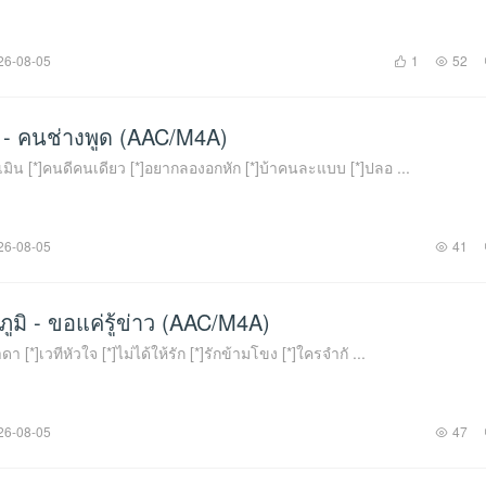
26-08-05
1
52
ี - คนช่างพูด (AAC/M4A)
ูกเมิน [*]คนดีคนเดียว [*]อยากลองอกหัก [*]บ้าคนละแบบ [*]ปลอ ...
26-08-05
41
ูมิ - ขอแค่รู้ข่าว (AAC/M4A)
ดา [*]เวทีหัวใจ [*]ไม่ได้ให้รัก [*]รักข้ามโขง [*]ใครจำกั ...
26-08-05
47