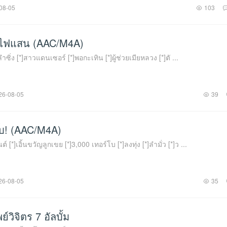
08-05
103
ั้งไฟแสน (AAC/M4A)
ำซิ่ง [*]สาวแดนเซอร์ [*]พอกะเทิน [*]ผู้ช่วยเมียหลวง [*]ตั ...
26-08-05
39
ึ๊บ! (AAC/M4A)
์ [*]เอิ้นขวัญลูกเขย [*]3,000 เทอร์โบ [*]ลงทุ่ง [*]ลำมั่ว [*]ว ...
26-08-05
35
พย์วิจิตร 7 อัลบั้ม