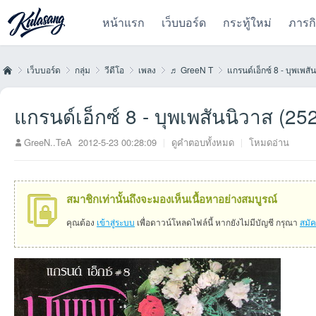
หน้าแรก
เว็บบอร์ด
กระทู้ใหม่
ภารก
เว็บบอร์ด
กลุ่ม
วีดีโอ
เพลง
♬ GreeN T
แกรนด์เอ็กซ์ 8 - บุพเพสั
แกรนด์เอ็กซ์ 8 - บุพเพสันนิวาส (25
Kul
»
›
›
›
›
›
GreeN..TeA
2012-5-23 00:28:09
|
ดูคำตอบทั้งหมด
|
โหมดอ่าน
สมาชิกเท่านั้นถึงจะมองเห็นเนื้อหาอย่างสมบูรณ์
คุณต้อง
เข้าสู่ระบบ
เพื่อดาวน์โหลดไฟล์นี้ หากยังไม่มีบัญชี กรุณา
สมั
as