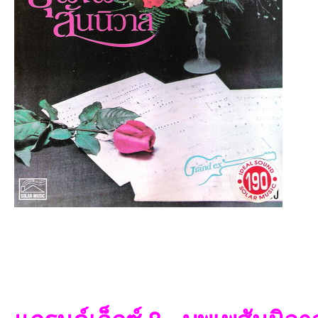
an
g.n