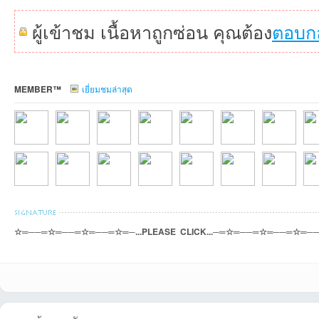
ผู้เข้าชม เนื้อหาถูกซ่อน คุณต้อง
ตอบก
MEMBER™
เยี่ยมชมล่าสุด
เว็
Somchai5274ที่20
ssschaniที่2026-
พีรชาที่2026-07-
่ีืjung_200ที่2026-
wasitที่2026-07-15
MinerFที่2026-07-
riahtuที่2026-0
สมม
☆═──═☆═──═☆═──═☆═─...PLEASE CLICK...─═☆═──═☆═──═☆═─
h2oo2hh2oที่2026
Popnaraที่2026-
Alien08ที่2026-05-
ธารที่2026-05-15
airgreeที่2026-05-
PoemTronjที่2026-
EVERTONIANที
kho
บ