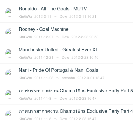
Ronaldo - All The Goals - MUTV
KinGWa
2012-3-11
Dew
2012-3-11 16:21
Rooney - Goal Machine
KinGWa
2011-12-27
Dew
2012-2-23 20:58
an
Manchester United - Greatest Ever XI
KinGWa
2011-12-21
Dew
2012-2-23 16:46
Nani - Pride Of Portugal & Nani Goals
KinGWa
2011-11-23
archabu
2012-3-21 13:47
ภาพบรรยากาศงาน Champ19ns Exclusive Party Part 5
KinGWa
2011-11-8
Dew
2012-2-23 16:47
g.n
ภาพบรรยากาศงาน Champ19ns Exclusive Party Part 4
KinGWa
2011-11-8
Dew
2012-2-23 16:47