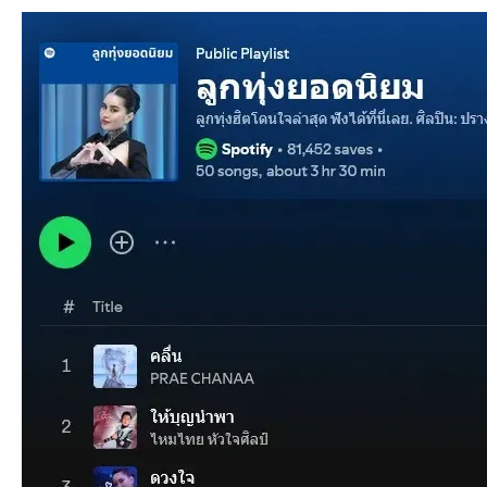
an
g.n