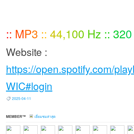
:
:
M
P
3
:
:
4
4
,
1
0
0
H
z
:
:
3
2
0
Website :
https://open.spotify.com/p
WIC#login
2025-04-11
MEMBER™
เยี่ยมชมล่าสุด