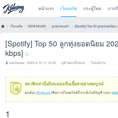
หน้าแรก
เว็บบอร์ด
กระทู้ใหม่
ภารก
เว็บบอร์ด
NEW MUSIC
ลูกทุ่ง/หมอลำ
[Spotify] Top 50 ลูกทุ่งยอดนิยม 
[Spotify] Top 50 ลูกทุ่งยอดนิยม 2
Kul
»
›
›
›
kbps]
saichanee
2025-4-12 11:10:20
|
ดูคำตอบทั้งหมด
|
โหมดอ่าน
สมาชิกเท่านั้นถึงจะมองเห็นเนื้อหาอย่างสมบูรณ์
คุณต้อง
เข้าสู่ระบบ
เพื่อดาวน์โหลดไฟล์นี้ หากยังไม่มีบัญชี กรุณา
สมั
as
1