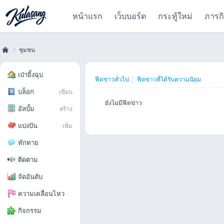
หน้าแรก
เว็บบอร์ด
กระทู้ใหม่
ภารก
ชุมชน
เป่ายิ้งฉุบ
ฟีดข่าวทั่วไป
|
ฟีดข่าวที่ได้รับความนิยม
บล็อก
เขียน
Kul
›
ยังไม่มีฟีดข่าว
อัลบั้ม
สร้าง
แบ่งปัน
เพิ่ม
ทักทาย
ติดตาม
จัดอันดับ
as
ความเคลื่อนไหว
กิจกรรม