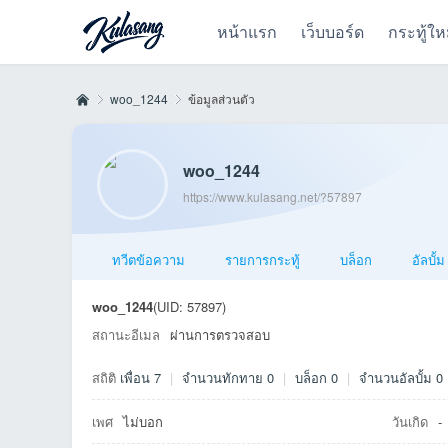
หน้าแรก
เว็บบอร์ด
กระทู้ให
woo_1244
ข้อมูลส่วนตัว
woo_1244
Kul
›
›
https://www.kulasang.net/?57897
ทวีตข้อความ
รายการกระทู้
บล็อก
อัลบั้ม
woo_1244
(UID: 57897)
สถานะอีเมล
ผ่านการตรวจสอบ
สถิติ
เพื่อน 7
|
จำนวนทักทาย 0
|
บล็อก 0
|
จำนวนอัลบั้ม 0
as
เพศ
ไม่บอก
วันเกิด
-