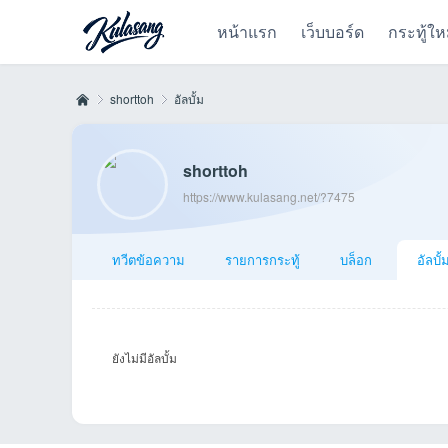
หน้าแรก
เว็บบอร์ด
กระทู้ให
shorttoh
อัลบั้ม
shorttoh
Kul
›
›
https://www.kulasang.net/?7475
ทวีตข้อความ
รายการกระทู้
บล็อก
อัลบั้
ยังไม่มีอัลบั้ม
as