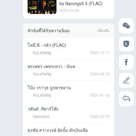
by Narongvit 3 (FLAC)
2026-03-09
หัวข้อที่ได้รับความนิยม
เพิ่มเติม
โทนี่ ผี - กลัว (FLAC)
KuLaSaNg
2025-12-11
พรเพชร เพชรเทวา - บันท
KuLaSaNg
2026-06-18
โป้ง วราวุธ บูรพาชยาน
KuLaSaNg
2026-01-16
วสันต์ -กีตาร์โต๊ะ
baonacon
2026-02-18
ธงชัย สว่างวงษ์ อัลบั้ม ลักเงินเมีย