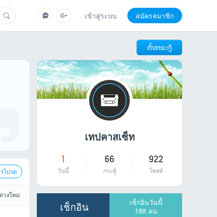
เข้าสู่ระบบ
สมัครสมาชิก
บุษบา อธิษฐาน - ลีลาใหม่ (12
1. บุษบา อธิษฐาน - ปวดหัวตึ๊บ (3:15) 2. บุษบา 
อธิษฐาน - หลอกฉันทำไม (3:13) 5. บุษบา อธิษฐา
เข้าร่วมกระทู้
2025-02-17
11
508
เทปคาสเซ็ท
1
66
922
วันนี้
กระทู้
โพสต์
ารโปรด
ต่างใหม่
เช็กอินวันนี้
เช็กอิน
188
คน