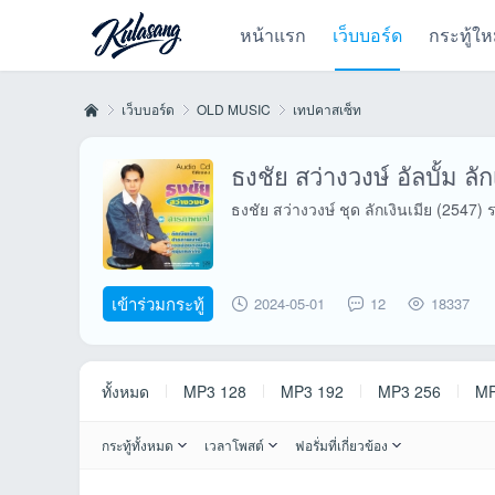
หน้าแรก
เว็บบอร์ด
กระทู้ให
เว็บบอร์ด
OLD MUSIC
เทปคาสเซ็ท
ธงชัย สว่างวงษ์ อัลบั้ม ลัก
Kul
»
›
›
ธงชัย สว่างวงษ์ ชุด ลักเงินเมีย (2547) 
เข้าร่วมกระทู้
2024-05-01
12
18337
ทั้งหมด
MP3 128
MP3 192
MP3 256
MP
as
กระทู้ทั้งหมด
เวลาโพสต์
ฟอรั่มที่เกี่ยวข้อง