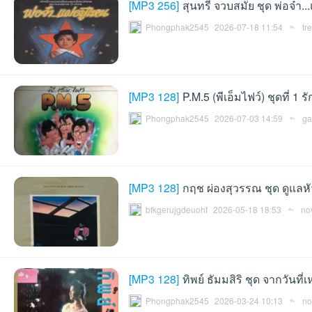
[
MP3 256
]
สุนทรี จวบสมัย ชุด พ่อจ๋า..
Phongphak2545
2026-07-18 11:54
tr
an
[
MP3 128
]
P.M.5 (พีเอ็มไฟว์) ชุดที่ 1 
Phongphak2545
2026-07-03 14:59
ga
[
MP3 128
]
กฤช ผ่องสุวรรณ ชุด ดูแลหั
bfkgerujgdeuohf
2026-05-18 18:53
no
g.n
[
MP3 128
]
ทิพย์ ธัมมสิริ ชุด จากวันที่เ
Phongphak2545
2026-03-24 10:13
no