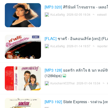
[
MP3 320
]
ศิรินันท์ โรจนธรรม - เผลอ
ชน
KuLaSaNg
2026-02-05 19:34
eakasit
[
FLAC
]
ชาตรี - อินคอนเสิร์ต [เทป] (F
KuLaSaNg
2026-01-14 19:57
reporter
คน
[
MP3 128
]
ยอดรัก สลักใจ & นก หงษ์จั
(128kbps)
KurochanVCDThai
2026-01-04 15:04
[
MP3 192
]
State Express - รถด่วน [เ
รัก