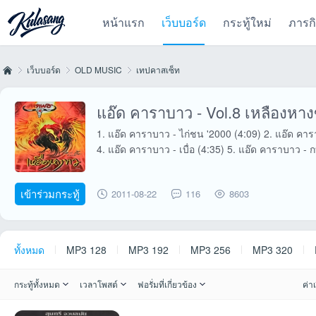
หน้าแรก
เว็บบอร์ด
กระทู้ใหม่
ภารก
เว็บบอร์ด
OLD MUSIC
เทปคาสเซ็ท
แอ๊ด คาราบาว - Vol.8 เหลืองหา
Kul
»
›
›
1. แอ๊ด คาราบาว - ไก่ชน '2000 (4:09) 2. แอ๊ด คาร
4. แอ๊ด คาราบาว - เบื่อ (4:35) 5. แอ๊ด คาราบาว - ก
เข้าร่วมกระทู้
2011-08-22
116
8603
ทั้งหมด
MP3 128
MP3 192
MP3 256
MP3 320
as
กระทู้ทั้งหมด
เวลาโพสต์
ฟอรั่มที่เกี่ยวข้อง
ค่าเ