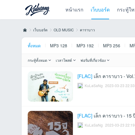
หน้าแรก
เว็บบอร์ด
กระทู้ให
เว็บบอร์ด
OLD MUSIC
คาราบาว
ทั้งหมด
MP3 128
MP3 192
MP3 256
MP
Kul
»
›
›
กระทู้ทั้งหมด
เวลาโพสต์
ฟอรั่มที่เกี่ยวข้อง
[
FLAC
]
เล็ก คาราบาว - Vo
KuLaSaNg
2023-03-23 22:33
[
FLAC
]
เล็ก คาราบาว - 15 
as
KuLaSaNg
2023-03-23 22:19