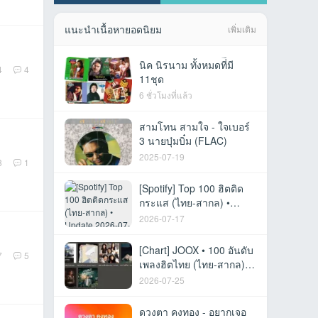
แนะนำเนื้อหายอดนิยม
เพิ่มเติม
นิค นิรนาม ทั้งหมดที่ีมี
4
4
11ชุด
6 ชั่วโมงที่แล้ว
สามโทน สามใจ - ใจเบอร์
3 นายบุ๋มบิ๋ม (FLAC)
2025-07-19
8
1
[Spotify] Top 100 ฮิตติด
กระแส (ไทย-สากล) •
Update 2026-07-15 [320
2026-07-17
kbps]
[Chart] JOOX • 100 อันดับ
7
5
เพลงฮิตไทย (ไทย-สากล) •
23 ก.ค. 69 [320 kbps]
2026-07-25
ดวงตา คงทอง - อยากเจอ