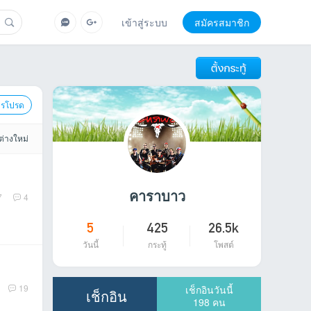
เข้าสู่ระบบ
สมัครสมาชิก
ารโปรด
ต่างใหม่
คาราบาว
7
4
5
425
26.5k
วันนี้
กระทู้
โพสต์
19
เช็กอินวันนี้
เช็กอิน
198
คน