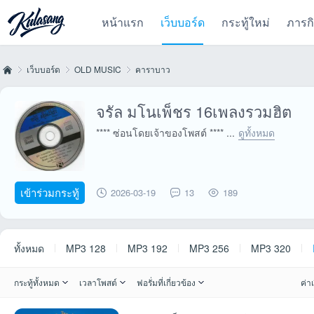
หน้าแรก
เว็บบอร์ด
กระทู้ใหม่
ภารก
เว็บบอร์ด
OLD MUSIC
คาราบาว
จรัล มโนเพ็ชร 16เพลงรวมฮิต
Kul
»
›
›
**** ซ่อนโดยเจ้าของโพสต์ **** ...
ดูทั้งหมด
เข้าร่วมกระทู้
2026-03-19
13
189
ทั้งหมด
MP3 128
MP3 192
MP3 256
MP3 320
as
กระทู้ทั้งหมด
เวลาโพสต์
ฟอรั่มที่เกี่ยวข้อง
ค่าเ