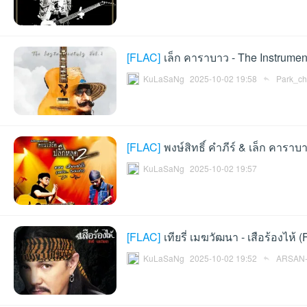
[
FLAC
]
เล็ก คาราบาว - The Instrumen
et
KuLaSaNg
2025-10-02 19:58
Park_c
[
FLAC
]
พงษ์สิทธิ์ คำภีร์ & เล็ก คาราบ
KuLaSaNg
2025-10-02 19:57
ชุม
[
FLAC
]
เทียรี่ เมฆวัฒนา - เสือร้องไห้ 
KuLaSaNg
2025-10-02 19:52
ARSAN