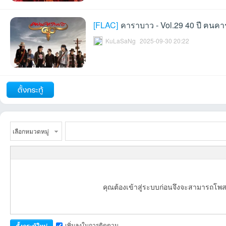
[
FLAC
]
คาราบาว - Vol.29 40 ปี ฅนค
KuLaSaNg
2025-09-30 20:22
บอ
ถัดไป
เลือกหมวดหมู่
ร์ด
คุณต้องเข้าสู่ระบบก่อนจึงจะสามารถโพส
เพิ่มลงในการติดตาม
ตั้งกระทู้ใหม่