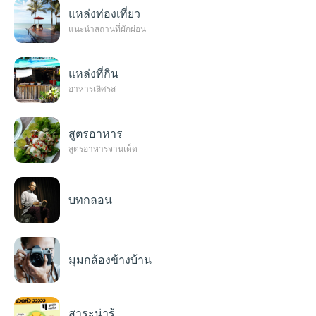
แหล่งท่องเที่ยว
แนะนำสถานที่ผักผ่อน
bagg
แหล่งที่กิน
อาหารเลิศรส
beedo
สูตรอาหาร
สูตรอาหารจานเด็ด
Anno
บทกลอน
ฺB-B
มุมกล้องข้างบ้าน
Top5
สาระน่ารู้