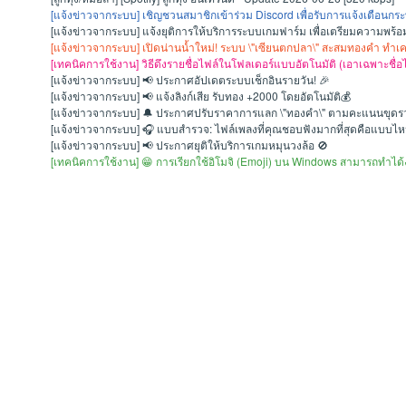
[แจ้งข่าวจากระบบ]
เชิญชวนสมาชิกเข้าร่วม Discord เพื่อรับการแจ้งเตือนกระท
[แจ้งข่าวจากระบบ]
แจ้งยุติการให้บริการระบบเกมฟาร์ม เพื่อเตรียมความพร
[แจ้งข่าวจากระบบ]
เปิดน่านน้ำใหม่! ระบบ \"เซียนตกปลา\" สะสมทองคำ ทำ
[เทคนิคการใช้งาน]
วิธีดึงรายชื่อไฟล์ในโฟลเดอร์แบบอัตโนมัติ (เอาเฉพาะชื่
[แจ้งข่าวจากระบบ]
📢 ประกาศอัปเดตระบบเช็กอินรายวัน! 🎉
[แจ้งข่าวจากระบบ]
📢 แจ้งลิงก์เสีย รับทอง +2000 โดยอัตโนมัติ💰
[แจ้งข่าวจากระบบ]
🔔 ประกาศปรับราคาการแลก \"ทองคำ\" ตามคะแนนขุดร
[แจ้งข่าวจากระบบ]
🎧 แบบสำรวจ: ไฟล์เพลงที่คุณชอบฟังมากที่สุดคือแบบไ
[แจ้งข่าวจากระบบ]
📢 ประกาศยุติให้บริการเกมหมุนวงล้อ 🚫
[เทคนิคการใช้งาน]
😁 การเรียกใช้อิโมจิ (Emoji) บน Windows สามารถทำได้ง