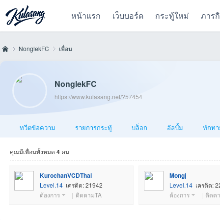
หน้าแรก
เว็บบอร์ด
กระทู้ใหม่
ภารก
NonglekFC
เพื่อน
NonglekFC
Kul
›
›
https://www.kulasang.net/?57454
ทวีตข้อความ
รายการกระทู้
บล็อก
อัลบั้ม
ทักทา
คุณมีเพื่อนทั้งหมด
4
คน
KurochanVCDThai
Mongj
Level.14
เครดิต: 21942
Level.14
เครดิต: 
as
ต้องการ
|
ติดตามTA
ต้องการ
|
ติดต