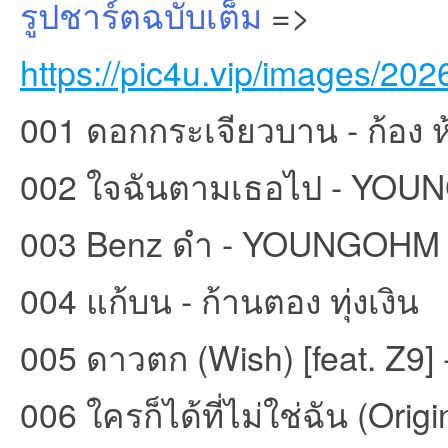
รูปชาร์ตฉบับเต็ม
=>
https://pic4u.vip/images/20
et
001 ดอกกระเจียวบาน - ก้อง ห
002 ใจฉันตามเธอไป - YO
003 Benz ดำ - YOUNGOHM
004 แก้บน - ก้านตอง ทุ่งเงิน
ชุม
005 ดาวตก (Wish) [feat. Z9] 
006 ใครก็ได้ที่ไม่ใช่ฉัน (Orig