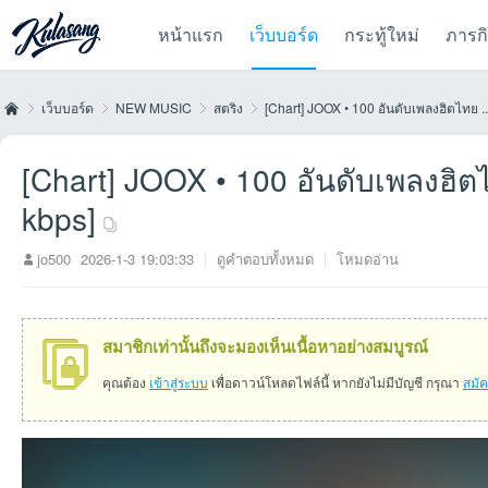
หน้าแรก
เว็บบอร์ด
กระทู้ใหม่
ภารก
เว็บบอร์ด
NEW MUSIC
สตริง
[Chart] JOOX • 100 อันดับเพลงฮิตไทย ..
[Chart] JOOX • 100 อันดับเพลงฮิต
Kul
»
›
›
›
kbps]
jo500
2026-1-3 19:03:33
|
ดูคำตอบทั้งหมด
|
โหมดอ่าน
สมาชิกเท่านั้นถึงจะมองเห็นเนื้อหาอย่างสมบูรณ์
คุณต้อง
เข้าสู่ระบบ
เพื่อดาวน์โหลดไฟล์นี้ หากยังไม่มีบัญชี กรุณา
สมั
as