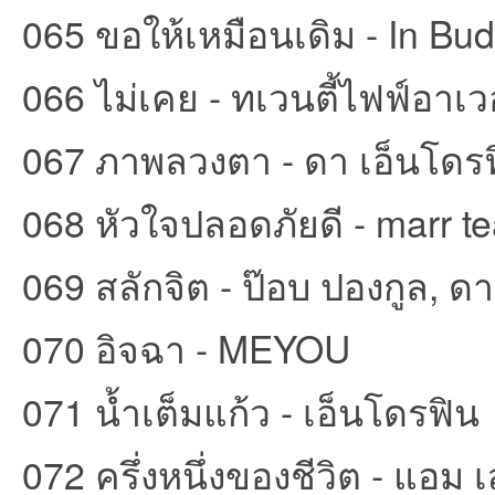
065 ขอให้เหมือนเดิม - In Bu
066 ไม่เคย - ทเวนตี้ไฟฟ์อาเว
067 ภาพลวงตา - ดา เอ็นโดร
068 หัวใจปลอดภัยดี - marr t
069 สลักจิต - ป๊อบ ปองกูล, ด
070 อิจฉา - MEYOU
071 น้ำเต็มแก้ว - เอ็นโดรฟิน
072 ครึ่งหนึ่งของชีวิต - แอม 