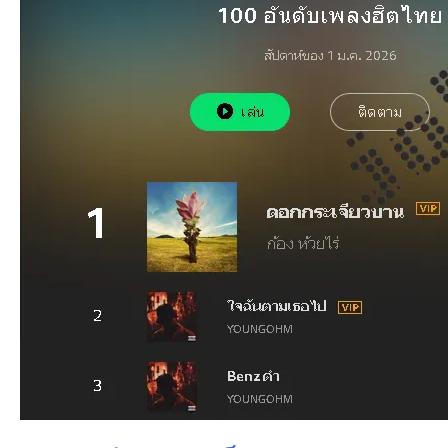
an
g.n