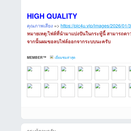
HIGH QUALITY
คุณภาพเสียง
=>
https://pic4u.vip/images/2026/01/
หมายเหตุ:ไฟล์ที่นำมาแบ่งปันในกระทู้นี้ สามารถดา
จากนั้นผมขอลบไฟล์ออกจากระบบนะครับ
เว็
MEMBER™
เยี่ยมชมล่าสุด
arinที่2026-08-03
B2eeที่2026-07-
BeBe.Kที่2026-07-
Tanawat_jaiที่202
Tungnit4289ที่202
oyabinที่20
b
บ
immortalpaoที่202
Nokameที่2026-
johnza777ที่2026-
Benz.prmที่2026-
MizuMiที่2026-04-
eak2311253
w
กระทู้ตอบกลับ