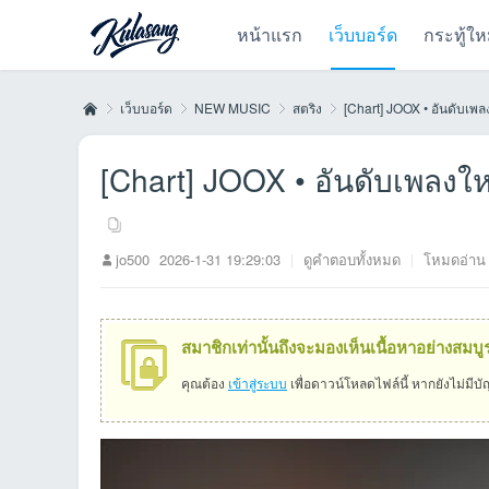
หน้าแรก
เว็บบอร์ด
กระทู้ให
เว็บบอร์ด
NEW MUSIC
สตริง
[Chart] JOOX • อันดับเพลง
[Chart] JOOX • อันดับเพลงให
Kul
»
›
›
›
jo500
2026-1-31 19:29:03
|
ดูคำตอบทั้งหมด
|
โหมดอ่าน
สมาชิกเท่านั้นถึงจะมองเห็นเนื้อหาอย่างสมบู
คุณต้อง
เข้าสู่ระบบ
เพื่อดาวน์โหลดไฟล์นี้ หากยังไม่มีบ
as