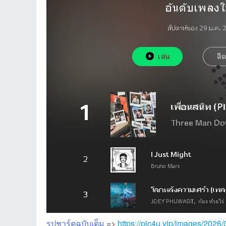
an
g.n
รูปชาร์ตฉบับเต็ม
=>
https://pic4u.vip/images/2026