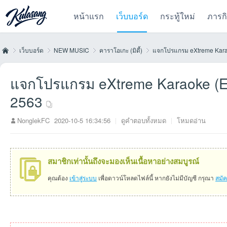
หน้าแรก
เว็บบอร์ด
กระทู้ใหม่
ภารก
เว็บบอร์ด
NEW MUSIC
คาราโอเกะ (มิดี้)
แจกโปรแกรม eXtreme Kara
แจกโปรแกรม eXtreme Karaoke (E
Kul
»
›
›
›
2563
NonglekFC
2020-10-5 16:34:56
|
ดูคำตอบทั้งหมด
|
โหมดอ่าน
สมาชิกเท่านั้นถึงจะมองเห็นเนื้อหาอย่างสมบูรณ์
คุณต้อง
เข้าสู่ระบบ
เพื่อดาวน์โหลดไฟล์นี้ หากยังไม่มีบัญชี กรุณา
สมั
as