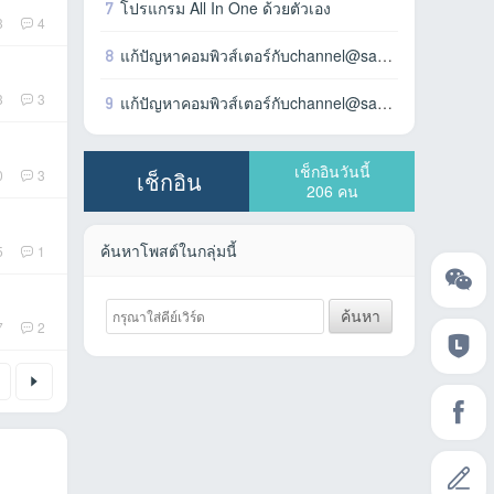
7
โปรแกรม All In One ด้วยตัวเอง
3
4
8
แก้ปัญหาคอมพิวส์เตอร์กับchannel@sangตอน1
3
3
9
แก้ปัญหาคอมพิวส์เตอร์กับchannel@sangตอน2
เช็กอินวันนี้
0
3
เช็กอิน
206
คน
ค้นหาโพสต์ในกลุ่มนี้
5
1
ค้นหา
7
2