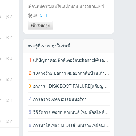
เพื่อนที่มีความสนใจเหมือนกัน มาร่วมกันแชร์
ผู้ดูแล:
CH1
3
3
เข้าร่วมกลุ่ม
4
2
กระทู้ที่เราจะคุยในวันนี้
0
4
1
แก้ปัญหาคอมพิวส์เตอร์กับchannel@sangตอนที่6 [ไม่สามารถใช้อุปกรณ์บางตัวได้,บู๊ตเค
2
10ลางร้าย บอกว่า ผมอยากกลับบ้านเก่าแล้ว(ฮาร์ดดิสก์)
9
3
3
อาการ : DISK BOOT FAILURE[แก้ปัญหาคอมพิวส์เตอร์กับchannel@sangตอนที่5]อาการ : DI
4
การตรวจเช็คซ่อม เมนบอร์ด1
7
4
5
วิธีจัดการ worm สายพันธ์ใหม่ ล๊อคไฟล์เอกสาร
2
5
6
การทำให้เพลง MIDI เสียงเพราะเหมือนเครื่องดนตรีจริงๆ