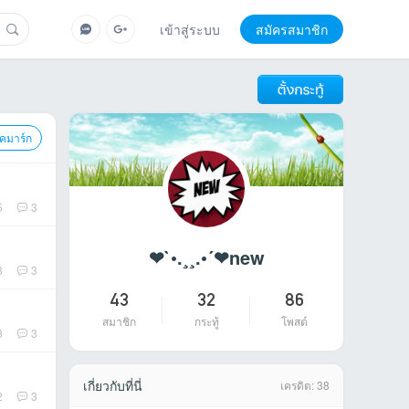
เข้าสู่ระบบ
สมัครสมาชิก
ุ๊คมาร์ก
5
3
❤`•.¸¸.•´❤new
3
3
43
32
86
สมาชิก
กระทู้
โพสต์
8
3
เกี่ยวกับที่นี่
เครดิต: 38
2
3