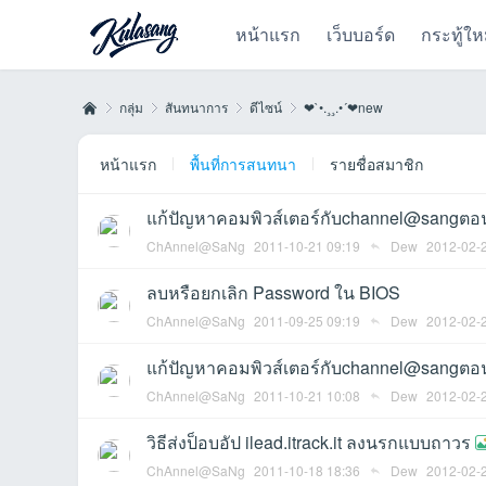
หน้าแรก
เว็บบอร์ด
กระทู้ให
กลุ่ม
สันทนาการ
ดีไซน์
❤`•.¸¸.•´❤new
หน้าแรก
พื้นที่การสนทนา
รายชื่อสมาชิก
Kul
›
›
›
›
แก้ปัญหาคอมพิวส์เตอร์กับchannel@sangตอ
ChAnnel@SaNg
2011-10-21 09:19
Dew
2012-02-
ลบหรือยกเลิก Password ใน BIOS
ChAnnel@SaNg
2011-09-25 09:19
Dew
2012-02-
แก้ปัญหาคอมพิวส์เตอร์กับchannel@sangตอ
ChAnnel@SaNg
2011-10-21 10:08
Dew
2012-02-
as
วิธีส่งป็อบอัป ilead.itrack.it ลงนรกแบบถาวร
ChAnnel@SaNg
2011-10-18 18:36
Dew
2012-02-