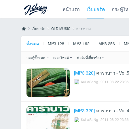
หน้าแรก
เว็บบอร์ด
กระทู้ให
เว็บบอร์ด
OLD MUSIC
คาราบาว
ทั้งหมด
MP3 128
MP3 192
MP3 256
MP
Kul
»
›
›
กระทู้ทั้งหมด
เวลาโพสต์
ฟอรั่มที่เกี่ยวข้อง
[
MP3 320
]
คาราบาว - Vol.
KuLaSaNg
2011-08-22 23:36
[
MP3 320
]
คาราบาว - Vol
as
KuLaSaNg
2011-08-22 23:36