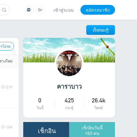
เข้าสู่ระบบ
สมัครสมาชิก
ารโปรด
ต่างใหม่
คาราบาว
219
0
425
26.4k
วันนี้
กระทู้
โพสต์
164
เช็กอินวันนี้
เช็กอิน
163
คน