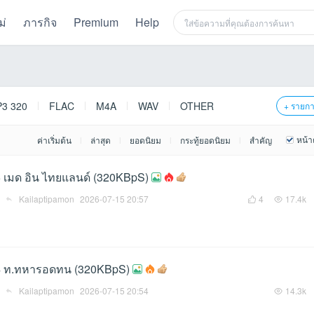
ม่
ภารกิจ
Premium
Help
3 320
FLAC
M4A
WAV
OTHER
+ รายก
หน้า
ค่าเริ่มต้น
ล่าสุด
ยอดนิยม
กระทู้ยอดนิยม
สำคัญ
|
|
|
|
5 เมด อิน ไทยแลนด์ (320KBpS)
Kailaptipamon
2026-07-15 20:57
4
17.4k
.4 ท.ทหารอดทน (320KBpS)
Kailaptipamon
2026-07-15 20:54
14.3k