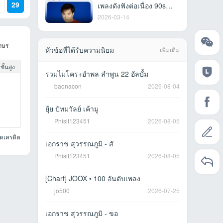
29
เพลงดังฟังต่อเนื่อง 90s
[Thai] • 31 ธ.ค. 2563 [320
2026-03-14
kbps]
กษร
หัวข้อที่ได้รับความนิยม
เพิ่มเติม
ั้นสูง
รวมไมโคร+อำพล ลำพูน 22 อัลบั้ม
baonacon
2026-08-04
ยุ้ย ปัทมวัลย์ เค้ามู
Phisit123451
2026-08-05
ยดเครดิต
เอกราช สุวรรณภูมิ - สั
Phisit123451
2026-08-05
[Chart] JOOX • 100 อันดับเพลง
jo500
2026-07-25
เอกราช สุวรรณภูมิ - ขอ