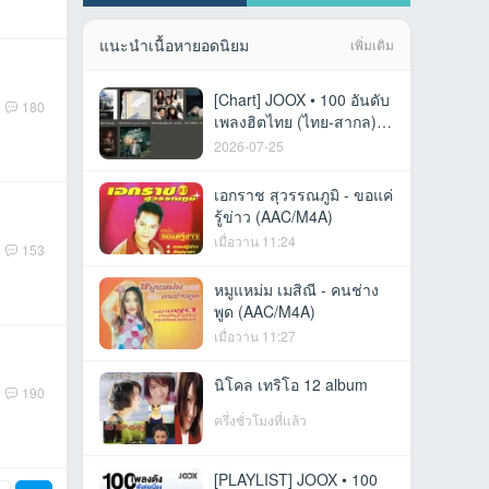
แนะนำเนื้อหายอดนิยม
เพิ่มเติม
[Chart] JOOX • 100 อันดับ
180
เพลงฮิตไทย (ไทย-สากล) •
23 ก.ค. 69 [320 kbps]
2026-07-25
เอกราช สุวรรณภูมิ - ขอแค่
รู้ข่าว (AAC/M4A)
เมื่อวาน 11:24
153
หมูแหม่ม เมสิณี - คนช่าง
พูด (AAC/M4A)
เมื่อวาน 11:27
นิโคล เทริโอ 12 album
190
ครึ่งชั่วโมงที่แล้ว
[PLAYLIST] JOOX • 100