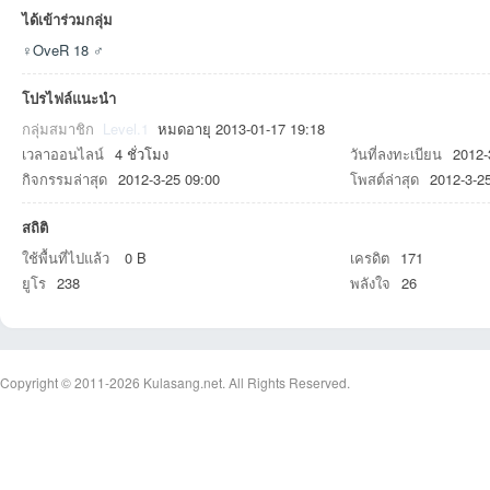
ได้เข้าร่วมกลุ่ม
♀OveR 18 ♂
โปรไฟล์แนะนำ
กลุ่มสมาชิก
Level.1
หมดอายุ 2013-01-17 19:18
an
เวลาออนไลน์
4 ชั่วโมง
วันที่ลงทะเบียน
2012-
กิจกรรมล่าสุด
2012-3-25 09:00
โพสต์ล่าสุด
2012-3-2
สถิติ
ใช้พื้นที่ไปแล้ว
0 B
เครดิต
171
ยูโร
238
พลังใจ
26
g.n
Copyright © 2011-2026
Kulasang.net.
All Rights Reserved.