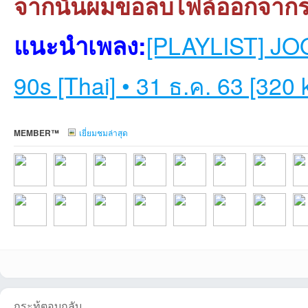
จากนั้นผมขอลบไฟล์ออกจาก
แนะนำเพลง:
[PLAYLIST] JOOX
90s [Thai] • 31 ธ.ค. 63 [320 
MEMBER™
เยี่ยมชมล่าสุด
Allmemที่2026-08-
manode12ที่2026-
regista27ที่2026-
Benz.prmที่2026-
wirelessที่2026-
foremostznที่2026-
Kazydollarที่2
pja
emojo9852ที่2026
Suratdjwimที่2026
thebigpที่2026-07-
wathanyuที่2026-
Mosquitoที่2026-
Apiwankornที่202
PongMirageที่
PPN
กระทู้ตอบกลับ