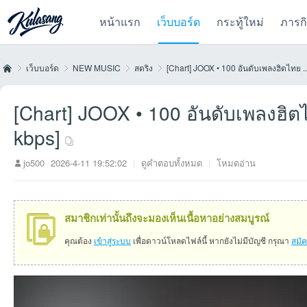
หน้าแรก
เว็บบอร์ด
กระทู้ใหม่
ภารก
เว็บบอร์ด
NEW MUSIC
สตริง
[Chart] JOOX • 100 อันดับเพลงฮิตไทย ..
[Chart] JOOX • 100 อันดับเพลงฮิตไ
Kul
»
›
›
›
kbps]
jo500
2026-4-11 19:52:02
|
ดูคำตอบทั้งหมด
|
โหมดอ่าน
สมาชิกเท่านั้นถึงจะมองเห็นเนื้อหาอย่างสมบูรณ์
คุณต้อง
เข้าสู่ระบบ
เพื่อดาวน์โหลดไฟล์นี้ หากยังไม่มีบัญชี กรุณา
สมั
as