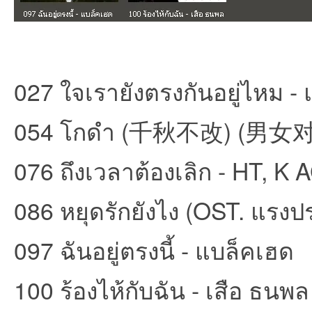
027 ใจเรายังตรงกันอยู่ไหม - แ
054 โกดำ (千秋不改) (男女对唱
076 ถึงเวลาต้องเลิก - HT, K
086 หยุดรักยังไง (OST. แรง
097 ฉันอยู่ตรงนี้ - แบล็คเฮด
100 ร้องไห้กับฉัน - เสือ ธนพล