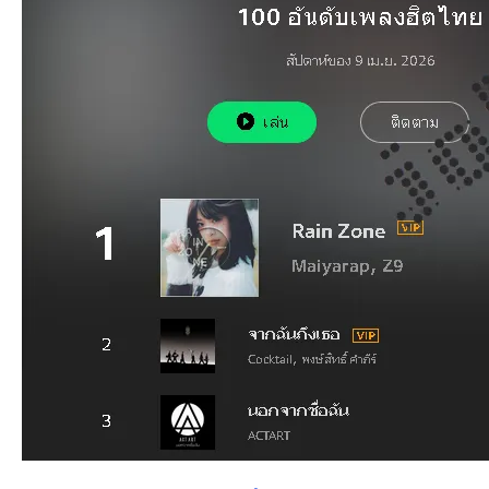
an
g.n