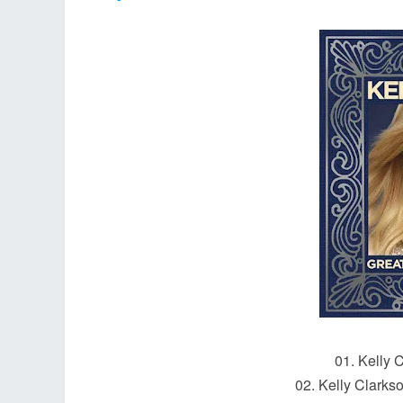
an
g.n
01. Kelly 
02. Kelly Clarks