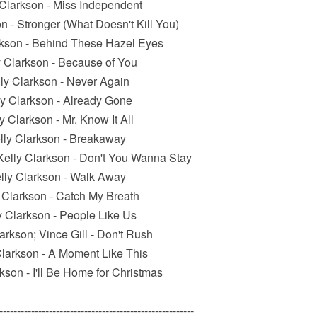
 Clarkson - Miss Independent
n - Stronger (What Doesn't Kill You)
rkson - Behind These Hazel Eyes
y Clarkson - Because of You
lly Clarkson - Never Again
ly Clarkson - Already Gone
y Clarkson - Mr. Know It All
lly Clarkson - Breakaway
Kelly Clarkson - Don't You Wanna Stay
lly Clarkson - Walk Away
y Clarkson - Catch My Breath
y Clarkson - People Like Us
larkson; Vince Gill - Don't Rush
Clarkson - A Moment Like This
rkson - I'll Be Home for Christmas
-------------------------------------------------------