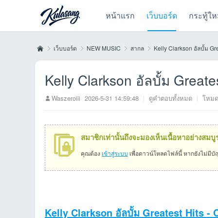
หน้าแรก
เว็บบอร์ด
กระทู้ให
เว็บบอร์ด
NEW MUSIC
สากล
Kelly Clarkson อัลบั้ม Gre
Kelly Clarkson อัลบั้ม Great
Kul
»
›
›
›
Waszeroiii
2026-5-31 14:59:48
|
ดูคำตอบทั้งหมด
|
โหมด
สมาชิกเท่านั้นถึงจะมองเห็นเนื้อหาอย่างสมบู
คุณต้อง
เข้าสู่ระบบ
เพื่อดาวน์โหลดไฟล์นี้ หากยังไม่มีบ
as
Kelly Clarkson อัลบั้ม Greatest Hits -