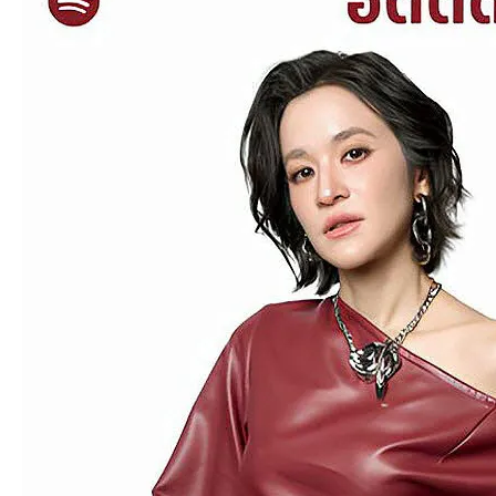
an
g.n