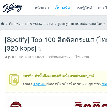
หน้าแรก
เว็บบอร์ด
กระทู้ใหม่
ภารก
เว็บบอร์ด
NEW MUSIC
สตริง
[Spotify] Top 100 ฮิตติดกระแส (ไทย-ส ..
[Spotify] Top 100 ฮิตติดกระแส (ไ
Kul
»
›
›
›
[320 kbps]
jo500
2026-5-31 19:46:21
|
ดูคำตอบทั้งหมด
|
โหมดอ่าน
สมาชิกเท่านั้นถึงจะมองเห็นเนื้อหาอย่างสมบูรณ์
คุณต้อง
เข้าสู่ระบบ
เพื่อดาวน์โหลดไฟล์นี้ หากยังไม่มีบัญชี กรุณา
สมั
as