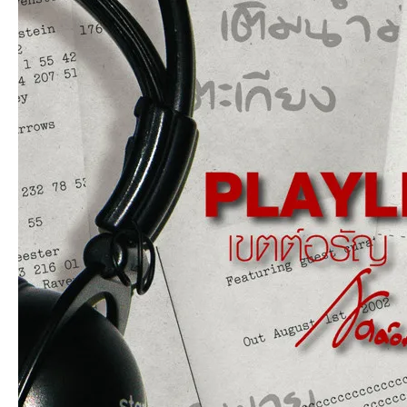
an
g.n