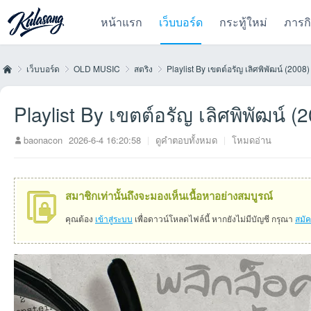
หน้าแรก
เว็บบอร์ด
กระทู้ใหม่
ภารก
เว็บบอร์ด
OLD MUSIC
สตริง
Playlist By เขตต์อรัญ เลิศพิพัฒน์ (2008)
Playlist By เขตต์อรัญ เลิศพิพัฒน์ (
Kul
»
›
›
›
baonacon
2026-6-4 16:20:58
|
ดูคำตอบทั้งหมด
|
โหมดอ่าน
สมาชิกเท่านั้นถึงจะมองเห็นเนื้อหาอย่างสมบูรณ์
คุณต้อง
เข้าสู่ระบบ
เพื่อดาวน์โหลดไฟล์นี้ หากยังไม่มีบัญชี กรุณา
สมั
as