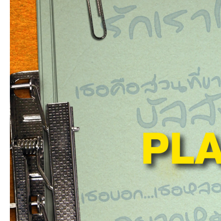
an
g.n