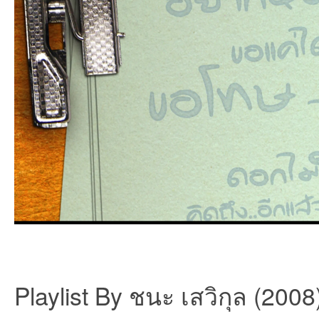
et
ชุม
Playlist By ชนะ เสวิกุล (2008