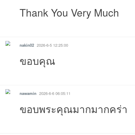
Thank You Very Much
รายงาน
ตอบกลับ
แจ้งลบ
nakin02
2026-6-5 12:25:00
08:44:39เข้าไป
08-04
06-28
16 13:52:05เข้าไป
11 09:51:32เข้าไป
06-10
08:55:07เข้าไ
-06
ขอบคุณ
04 17:20:32เข้าไป
06-04
รายงาน
ตอบกลับ
แจ้งลบ
nawamin
2026-6-6 06:05:11
ขอบพระคุณมากมากคร่า
รายงาน
ตอบกลับ
แจ้งลบ