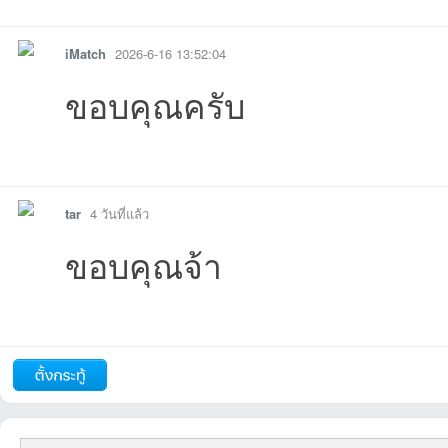
รายงาน
ตอบกลับ
แจ้งลบ
iMatch
2026-6-16 13:52:04
ขอบคุณครับ
รายงาน
ตอบกลับ
แจ้งลบ
tar
4 วันที่แล้ว
ขอบคุณจ้า
รายงาน
ตอบกลับ
แจ้งลบ