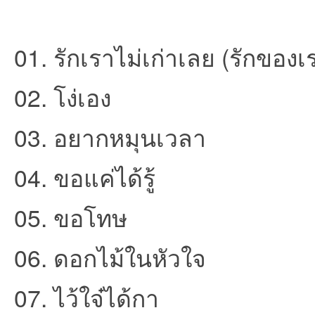
ชน
01. รักเราไม่เก่าเลย (รักของเ
02. โง่เอง
03. อยากหมุนเวลา
04. ขอแค่ได้รู้
คน
05. ขอโทษ
06. ดอกไม้ในหัวใจ
07. ไว้ใจ๋ได้กา
รัก