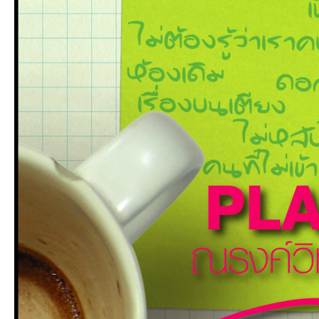
an
g.n