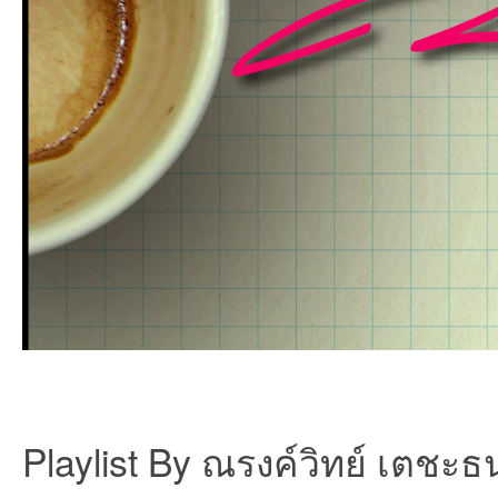
et
ชุม
Playlist By ณรงค์วิทย์ เตชะธ