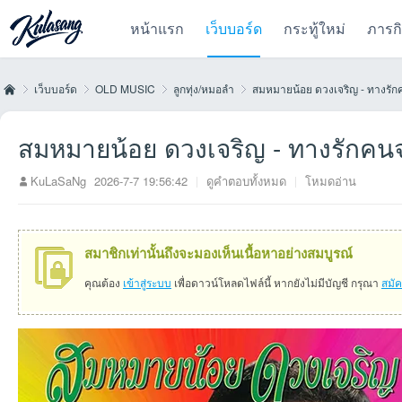
หน้าแรก
เว็บบอร์ด
กระทู้ใหม่
ภารก
เว็บบอร์ด
OLD MUSIC
ลูกทุ่ง/หมอลำ
สมหมายน้อย ดวงเจริญ - ทางรั
สมหมายน้อย ดวงเจริญ - ทางรักค
Kul
»
›
›
›
KuLaSaNg
2026-7-7 19:56:42
|
ดูคำตอบทั้งหมด
|
โหมดอ่าน
สมาชิกเท่านั้นถึงจะมองเห็นเนื้อหาอย่างสมบูรณ์
คุณต้อง
เข้าสู่ระบบ
เพื่อดาวน์โหลดไฟล์นี้ หากยังไม่มีบัญชี กรุณา
สมั
as