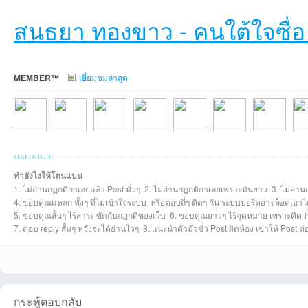
สนธยา ทองขาว - คนใต้ใจซื่
MEMBER™
เยี่ยมชมล่าสุด
เว็
ทำยังไงให้โดนแบน
1. ไม่อ่านกฏกติกาเลยแล้ว Post มั่วๆ 2. ไม่อ่านกฏกติกาเลยเพราะมันยาว 3. ไม่อ่าน
chayaponที่2026-
ptebmanที่2026-
nongvieที่2026-
Anomaที่2026-07-
sukolที่2026-07-
dongfa23ที่2026-
โสดาบันที่2026
choo
4. ขอบคุณแหลก ทั้งๆ ที่ไม่เข้าใจระบบ หรือตอบถี่ๆ ติดๆ กัน ระบบบอร์ดอาจล็อคเอาไ
5. ขอบคุณสั้นๆ ไร้สาระ ขัดกับกฏกติของเว็บ 6. ขอบคุณยาวๆ ไร้จุดหมาย เพราะคิดว่าด
7. ตอบ reply สั้นๆ หวังจะได้อ่านไวๆ 8. แนะนำตัวมั่วซั่ว Post ผิดห้อง เขาให้ Post 
บ
กระทู้ตอบกลับ