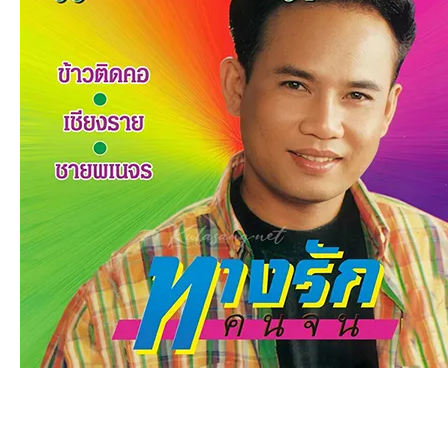
an
g.n