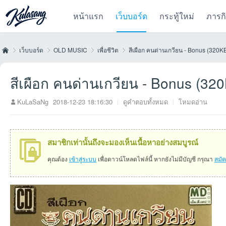
หน้าแรก
เว็บบอร์ด
กระทู้ใหม่
ภารก
เว็บบอร์ด
OLD MUSIC
เพื่อชีวิต
สีเผือก คนด่านเกวียน - Bonus (320K
สีเผือก คนด่านเกวียน - Bonus (32
Kul
»
›
›
›
KuLaSaNg
2018-12-23 18:16:30
|
ดูคำตอบทั้งหมด
|
โหมดอ่าน
สมาชิกเท่านั้นถึงจะมองเห็นเนื้อหาอย่างสมบูรณ์
คุณต้อง
เข้าสู่ระบบ
เพื่อดาวน์โหลดไฟล์นี้ หากยังไม่มีบัญชี กรุณา
สมั
as