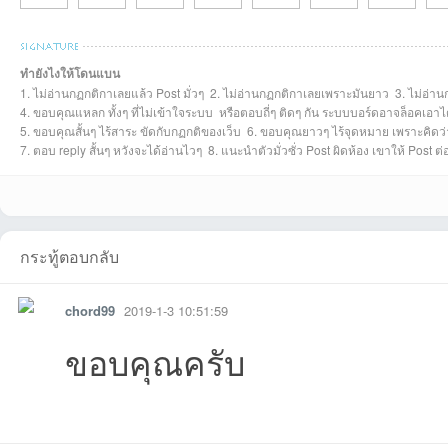
chayaponที่2026-
tarที่2026-08-02
KurochanVCDTha
tdesignที่2026-06-
Kailaptipamonที่2
kannamedtrayที่20
ammamy01ที่2
feel
ทำยังไงให้โดนแบน
1. ไม่อ่านกฏกติกาเลยแล้ว Post มั่วๆ 2. ไม่อ่านกฏกติกาเลยเพราะมันยาว 3. ไม่อ่าน
KongSiwatที่2026-
เมธีที่2026-03-23
den104ที่2026-03-
สมมาสที่2026-02-
h2oo2hh2oที่2026
กรุณที่2026-02-18
Aodsupaที่202
was
4. ขอบคุณแหลก ทั้งๆ ที่ไม่เข้าใจระบบ หรือตอบถี่ๆ ติดๆ กัน ระบบบอร์ดอาจล็อคเอาไ
5. ขอบคุณสั้นๆ ไร้สาระ ขัดกับกฏกติของเว็บ 6. ขอบคุณยาวๆ ไร้จุดหมาย เพราะคิดว่าด
7. ตอบ reply สั้นๆ หวังจะได้อ่านไวๆ 8. แนะนำตัวมั่วซั่ว Post ผิดห้อง เขาให้ Post 
กระทู้ตอบกลับ
chord99
2019-1-3 10:51:59
ขอบคุณครับ
08-02
08:19:44เข้าไป
iที่2026-07-22
14 02:12:24เข้าไป
026-06-13
26-05-18
-05-12
15:
03-26
00:13:37เข้าไป
03 14:24:22เข้าไป
23 12:28:25เข้าไป
-02-22
09:45:52เข้าไป
02-02
05:
รายงาน
ตอบกลับ
แจ้งลบ