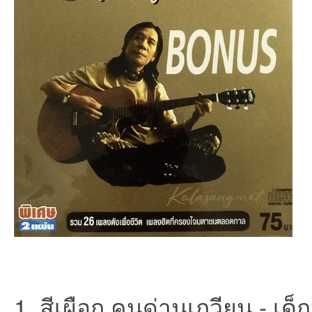
an
g.n
1. สีเผือก คนด่านเกวียน - เด็กป