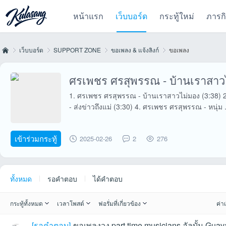
หน้าแรก
เว็บบอร์ด
กระทู้ใหม่
ภารก
เว็บบอร์ด
SUPPORT ZONE
ขอเพลง & แจ้งลิงก์
ขอเพลง
ศรเพชร ศรสุพรรณ - บ้านเราสาว
Kul
»
›
›
›
1. ศรเพชร ศรสุพรรณ - บ้านเราสาวไม่มอง (3:38) 
- ส่งข่าวถึงแม่ (3:30) 4. ศรเพชร ศรสุพรรณ - หนุ่ม .
เข้าร่วมกระทู้
2025-02-26
2
276
ทั้งหมด
รอคำตอบ
ได้คำตอบ
as
กระทู้ทั้งหมด
เวลาโพสต์
ฟอรั่มที่เกี่ยวข้อง
ค่าเ
[
รอคำตอบ
]
ขอเพลงวง part time musicians อัลบั้ม Guav