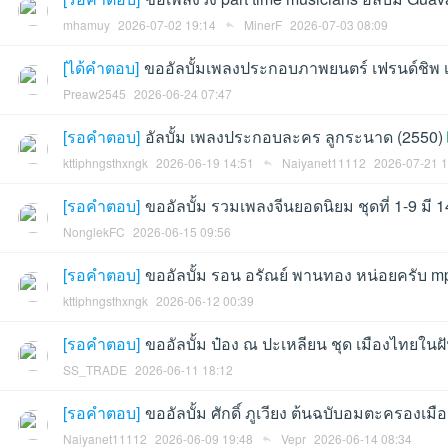
mhamuy
2026-07-02 19:14
MinerF
2026-07-03 08:09
[
ได้คำตอบ
]
ขออัลบั้มเพลงประกอบภาพยนตร์ เฟรนด์ชิพ เ
Preaw2545
2026-06-24 07:47
[
รอคำตอบ
]
อัลบั้ม เพลงประกอบละคร ลูกระนาด (2550)
an
kttiphngsthxngk
2026-06-19 14:51
Naiyanet11112
2026-07-21 1
[
รอคำตอบ
]
ขออัลบั้ม รวมเพลงจีนยอดนิยม ชุดที่ 1-9 มี 
NonglekFC
2026-06-15 09:56
[
รอคำตอบ
]
ขออัลบั้ม รอน อรัณย์ พานทอง หน่อยครับ m
kttiphngsthxngk
2026-06-12 00:39
g.n
[
รอคำตอบ
]
ขออัลบั้ม ป๋อง ณ ปะเหลียน ชุด เมืองไทยในฝ
SS_TRADE
2026-06-11 18:12
[
รอคำตอบ
]
ขออัลบั้ม ศักดิ์ ภูเวียง ต้นฉบับอมตะครองเม
Naiyanet11112
2026-06-09 19:48
Vepr
2026-06-14 08:34