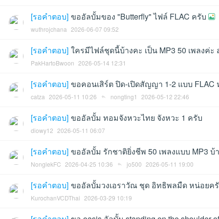
[
รอคำตอบ
]
ขออัลบั้มของ "Butterfly" ไฟล์ FLAC ครับ
wuthrojchana
2026-06-07 09:52
et
[
รอคำตอบ
]
ใครมีไฟล์ชุดนี้บ้างคะ เป็น MP3 50 เพลงค่ะ ส
PakHartoBwoon
2026-05-14 12:31
[
รอคำตอบ
]
ขอคอนเสิร์ต ปิด-เปิดสัญญา 1-2 แบบ FLAC ห
catza
2026-05-11 10:26
nongting1
2026-05-12 22:46
[
รอคำตอบ
]
ขออัลบั้ม ทอมจังหวะไทย จังหวะ 1 ครับ
diowy12
2026-05-11 06:07
ชุม
[
รอคำตอบ
]
ขออัลบั้ม รักชาติยิ่งชีพ 50 เพลงแบบ MP3 บ
NonglekFC
2026-04-25 10:36
jo500
2026-05-11 19:00
[
รอคำตอบ
]
ขออัลบั้มวงเอราวัณ ชุด อิทธิพลมืด หน่อยคร
KurochanVCDThai
2026-03-29 10:19
[
รอคำตอบ
]
ขอ oasis อัลบั้ม standing on the shoulder of