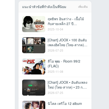
แนะนำหัวข้อที่กำลังเป็นที่นิยม
เพิ่มเติม
ฤทธิพร อินสว่าง - เนื้อไม้
กับสายเหล็ก 27 ปี
(320KBpS)
2025-10-04
[Chart] JOOX • 100 อันดับ
เพลงฮิตไทย (ไทย-สากล) •
23 ก.ค. 69 [320 kbps]
2026-07-25
ลีโอ พุฒ - Room 99/2
(FLAC)
2025-11-08
[Chart] JOOX • อันดับเพลง
ใหม่ (ไทย-สากล) • 23 ก.ค.
69 [320 kbps]
2026-07-25
นิโคล เทริโอ 12 album