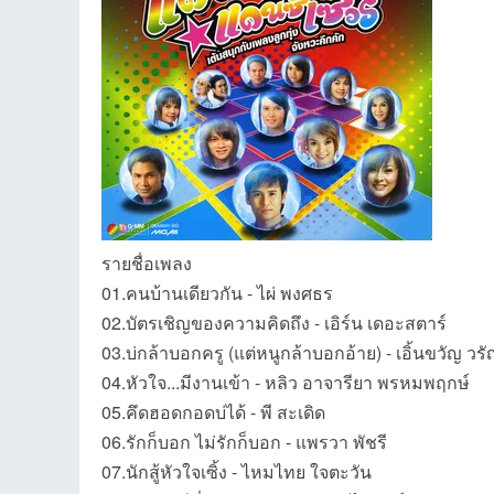
an
รายชื่อเพลง
01.คนบ้านเดียวกัน - ไผ่ พงศธร
02.บัตรเชิญของความคิดถึง - เอิร์น เดอะสตาร์
03.บ่กล้าบอกครู (แต่หนูกล้าบอกอ้าย) - เอิ้นขวัญ ว
g.n
04.หัวใจ...มีงานเข้า - หลิว อาจารียา พรหมพฤกษ์
05.คึดฮอดกอดบ่ได้ - พี สะเดิด
06.รักก็บอก ไม่รักก็บอก - แพรวา พัชรี
07.นักสู้หัวใจเซิ้ง - ไหมไทย ใจตะวัน