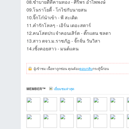
08.ซำบายดีที่คานทอง - ศิริพร อำไพพงษ์
09.โนราโยตี้ - โกไข่กับนายสน
10.จิ๊กโก๋นำเข้า - พี สะเดิด
11.คำรักโหลๆ - เอิร์น เดอะสตาร์
et
12.คนโสดประจำคอนเสิร์ต - ตั๊กแตน ชลดา
13.สาว ตจว.ม.ราชภัฏ - จั๊กจั่น วันวิสา
14.เซิ้งคอยสาว - มนต์แคน
ผู้เข้าชม เนื้อหาถูกซ่อน คุณต้อง
ตอบกลับ
กระทู้นี้ก่อน
ชุม
MEMBER™
เยี่ยมชมล่าสุด