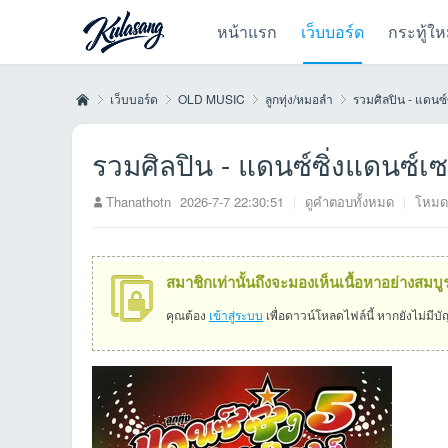
หน้าแรก
เว็บบอร์ด
กระทู้ให
เว็บบอร์ด
OLD MUSIC
ลูกทุ่ง/หมอลำ
รวมศิลปิน - แดนซ์ซ
รวมศิลปิน - แดนซ์ซิ่งแดนซ์เซอ
Kul
»
›
›
›
Thanathotn
2026-7-7 22:30:51
|
ดูคำตอบทั้งหมด
|
โหมด
สมาชิกเท่านั้นถึงจะมองเห็นเนื้อหาอย่างสมบู
คุณต้อง
เข้าสู่ระบบ
เพื่อดาวน์โหลดไฟล์นี้ หากยังไม่มีบ
as