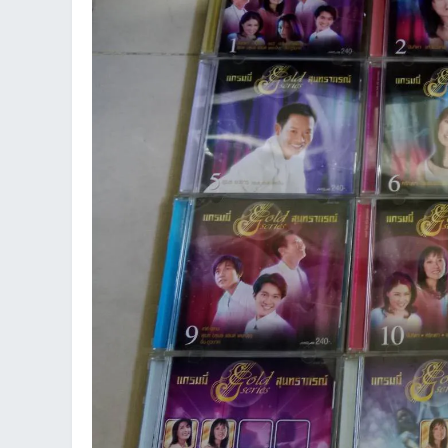
an
g.n