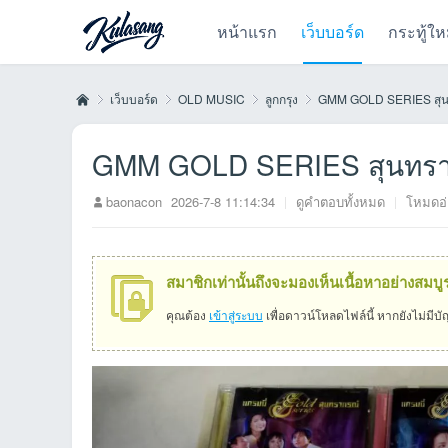
หน้าแรก
เว็บบอร์ด
กระทู้ให
เว็บบอร์ด
OLD MUSIC
ลูกกรุง
GMM GOLD SERIES สุนท
GMM GOLD SERIES สุนทราภ
Kul
»
›
›
›
baonacon
2026-7-8 11:14:34
|
ดูคำตอบทั้งหมด
|
โหมดอ
สมาชิกเท่านั้นถึงจะมองเห็นเนื้อหาอย่างสมบู
คุณต้อง
เข้าสู่ระบบ
เพื่อดาวน์โหลดไฟล์นี้ หากยังไม่มีบ
as