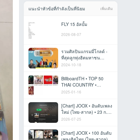
แนะนำหัวข้อที่กำลังเป็นที่นิยม
เพิ่มเติม
FLY 15 อัลบั้ม
2026-08-07
รวมศิลปินแกรมมี่โกลด์ -
ที่สุดลูกทุ่งฮิตมหาชน
(192kbps)
2024-10-18
BillboardTH • TOP 50
THAI COUNTRY •
JANUARY 13, 2025 [320
2025-01-16
kbps]
[Chart] JOOX • อันดับเพลง
ใหม่ (ไทย-สากล) • 23 ก.ค.
69 [320 kbps]
2026-07-25
[Chart] JOOX • 100 อันดับ
เพลงฮิตไทย (ไทย-สากล) •