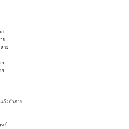
าย
สาย
วสาย
าย
าย
แก้วบัวสาย
นทร์