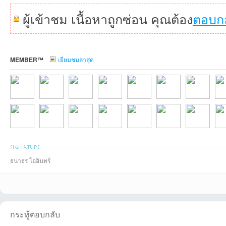
ผู้เข้าชม เนื้อหาถูกซ่อน คุณต้อง
ตอบก
MEMBER™
เยี่ยมชมล่าสุด
เว็
jckhemtonที่2026-
Zach_Tyson1234
Thanathotnที่2026
sompon65ที่2026-
chaisitที่2026-07-
sukolที่2026-07-
somsaที่2026-
กรุ
ธนาธร โออินทร์
wasitที่2026-07-10
kengkuchanที่202
nongvieที่2026-
ssschaniที่2026-
MooMoo2026ที่20
slayerที่2026-07-
auntaที่2026-0
Silp
บ
กระทู้ตอบกลับ