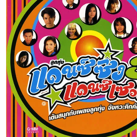
an
g.n