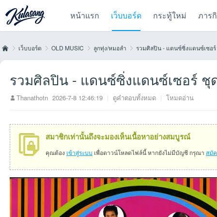
หน้าแรก
เว็บบอร์ด
กระทู้ใหม่
ภารก
เว็บบอร์ด
OLD MUSIC
ลูกทุ่ง/หมอลำ
รวมศิลปิน - แดนซ์ซิ่งแดนซ์เซอร์ ช
รวมศิลปิน - แดนซ์ซิ่งแดนซ์เซอร์ ชุดท
Kul
»
›
›
›
Thanathotn
2026-7-8 12:46:19
|
ดูคำตอบทั้งหมด
|
โหมดอ่าน
สมาชิกเท่านั้นถึงจะมองเห็นเนื้อหาอย่างสมบูรณ์
คุณต้อง
เข้าสู่ระบบ
เพื่อดาวน์โหลดไฟล์นี้ หากยังไม่มีบัญชี กรุณา
สมั
as