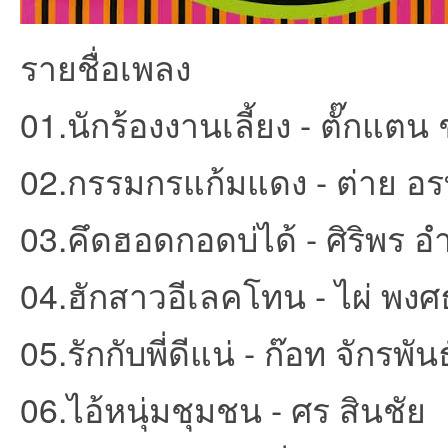
รายชื่อเพลง
et
01.นักร้องงานเลี้ยง - ตั๊กแต
02.กรรมกรแก้มแดง - ต่าย อร
03.คึดฮอดกอดบ่ได้ - ศิริพร อ
04.ฮักสาวอีเลคโทน - ไผ่ พงศ
ชุม
05.รักกับพี่ดีแน่ - ก๊อท จักรพันธ
06.ไอ้หนุ่มชุมชน - ศร สินชัย