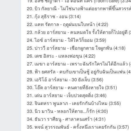
19. อลิซ ชญาดา - ไอ ด้อนท์ แคร์ (I don't care) (3:34
20. บิว กัลยาณี - ไม่ใช่นางฟ้าแต่อยากพาพี่ขึ้นสวรรค
ชน
21. กุ้ง สุธิราช - งอน (3:14)
22. แคท รัตกาล - ฤดูฝนบนใบหน้า (4:22)
23. กล้วย อาร์สยาม - คนหมดใจ รั้งให้ตายก็ไปอยู่ดี (
24. ไอซ์ อาร์สยาม - ให้ไหว้ก็ยอม (3:59)
25. บ่าววี อาร์สยาม - เชือกผูกตาย ใจผูกพัน (4:18)
26. เดช อิสระ - แหลงพ่อขุน (4:22)
27. เมฆา อาร์สยาม - เพราะฉันรักใครไม่ได้อีกแล้ว (
คน
28. ฟ้า ยศสรัล - คบกับเขาเป็นชู้ อยู่กับฉันเป็นแฟน (4
29. เอริโอ้ อาร์สยาม - 30 ยังเจ็บ (3:56)
30. โอ๊ต อาร์สยาม - คนตายที่ยังหายใจ (3:51)
31. เด่น อาร์สยาม - เจ็บปวดสุดติ่ง (3:46)
32. จินตหรา พูนลาภ - เคยรักกันบ้างไหม (3:55)
33. นิว มาวิน - หลอกให้ตาย...ก็รัก (4:30)
34. ธันวา ราศีธนู - ศาลาคนเศร้า (4:31)
35. พจน์ สุวรรณพันธ์ - ครั้งหนึ่งเราเคยรักกัน (3:57)
รัก