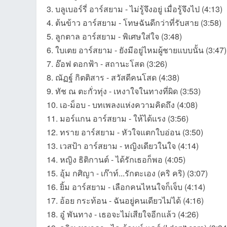
3. บลูเบอร์รี่ อาร์สยาม - ไม่รู้จึงอยู่ เมื่อรู้จึงไป (4:13)
4. ต้นข้าว อาร์สยาม - โทษฉันดีกว่าที่รับสาย (3:58)
5. ลูกตาล อาร์สยาม - พิเศษใส่ใจ (3:48)
et
6. ใบเตย อาร์สยาม - ยังมีอยู่ไหมผู้ชายแบบนั้น (3:47)
7. อ๊อฟ ดอกฟ้า - สถานะโสด (3:26)
8. ณัฏฐ์ กิตติสาร - สวัสดีคนโสด (4:38)
9. ทัช ณ ตะกั่วทุ่ง - เหงาใจในทางที่ผิด (3:53)
10. เอ-ม็อบ - บทเพลงแห่งความคิดถึง (4:08)
11. มอร์แกน อาร์สยาม - ให้ได้แรง (3:56)
12. ทราย อาร์สยาม - หัวใจแตกใบอ่อน (3:50)
13. เวสป้า อาร์สยาม - หญิงเดียวในใจ (4:14)
ชุม
14. หญิง ธิติกานต์ - ได้รักเธอก็พอ (4:05)
15. อุ้ม กศิญา - เก๊าท์...รักตะเอง (คริ คริ) (3:07)
16. ยิ้ม อาร์สยาม - เลือกคนไหนใจก็เจ็บ (4:14)
17. อ้อย กระท้อน - ฉันอยู่คนเดียวไม่ได้ (4:16)
18. อู๋ พันทาง - เธอจะไม่เสียใจอีกแล้ว (4:26)