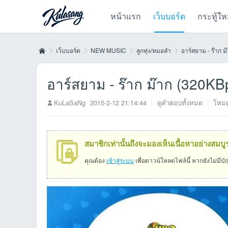
หน้าแรก
เว็บบอร์ด
กระทู้ให
เว็บบอร์ด
NEW MUSIC
ลูกทุ่ง/หมอลำ
อาร์สยาม - ร๊าก 
อาร์สยาม - ร๊าก ม๊าก (320KB
Kul
»
›
›
›
KuLaSaNg
2015-2-12 21:14:44
|
ดูคำตอบทั้งหมด
|
โหมด
สมาชิกเท่านั้นถึงจะมองเห็นเนื้อหาอย่างสมบู
คุณต้อง
เข้าสู่ระบบ
เพื่อดาวน์โหลดไฟล์นี้ หากยังไม่มีบ
as