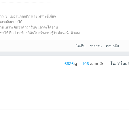
026-
awabpที่2026-
Phakanan14451ที่
jckhemtonที่2026-
baonaconที่2026-
เต้อที่2026-04-18
wrpที่2026-04-16
SRStudiosที่2026-
Tui1992
าว 3. ไม่อ่านกฏกติกาเลยเพราะขี้เกียจ
ที่20
hteedfที่2026-02-
wws1144ที่2026-
NonglekFCที่2026
woo_1244ที่2026-
hifimusicที่2026-
PhuriRacesที่2026
์ดอาจล็อคเอาได้
ย เพราะคิดว่าดีกว่าสั้นๆ แล้วจะได้อ่าน
 เขาให้ Post ต่อท้ายก็ดันไปสร้างกระทู้ใหม่แนะนำตัวเอง
ไอเท็ม
รายงาน
ตอบกลับ
6626
ดู
106
ตอบกลับ
โพสต์ใหม่ข
5-26
2026-05-17
04-25
04-20
18:52:05เข้าไป
10:27:37เข้าไป
04-12
ที่2026-0
6 01:36:15เข้าไป
02-05
-02-05
02-05
01-20
-01-18