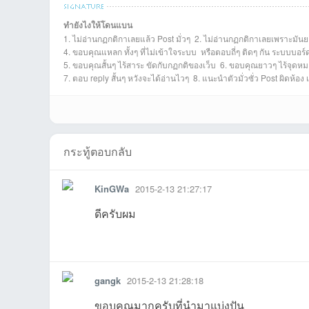
chayaponที่2026-
Heightที่2026-07-
Naiyanet11112ที่2
Peech1234ที่2026
Stapon0015ที่202
ipu2001ที่2
w
ทำยังไงให้โดนแบน
1. ไม่อ่านกฏกติกาเลยแล้ว Post มั่วๆ 2. ไม่อ่านกฏกติกาเลยเพราะมันย
PakHartoBwoonที่
tudturockที่2026-
chika854ที่2026-
jatsea99ที่2026-
zeed_mที่2026-
MooMoo2026
F
4. ขอบคุณแหลก ทั้งๆ ที่ไม่เข้าใจระบบ หรือตอบถี่ๆ ติดๆ กัน ระบบบอร
5. ขอบคุณสั้นๆ ไร้สาระ ขัดกับกฏกติของเว็บ 6. ขอบคุณยาวๆ ไร้จุดหมา
7. ตอบ reply สั้นๆ หวังจะได้อ่านไวๆ 8. แนะนำตัวมั่วซั่ว Post ผิดห้อง
กระทู้ตอบกลับ
KinGWa
2015-2-13 21:27:17
ดีครับผม
08-01
19 00:26:09เข้าไป
026-07-07
-07-06
6-06-30
06-11
0
รายงาน
ตอบกลับ
แจ้งลบ
2026-03-23
03-14
03-02
03-02
02-27
26-02-16
0
gangk
2015-2-13 21:28:18
ขอบคุณมากครับที่นำมาแบ่งปัน