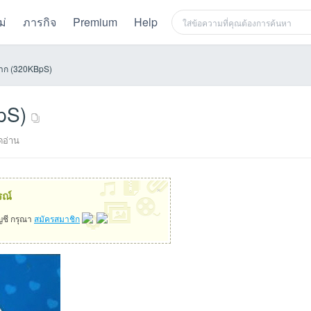
ม่
ภารกิจ
Premium
Help
ม๊าก (320KBpS)
pS)
อ่าน
×
รณ์
ัญชี กรุณา
สมัครสมาชิก