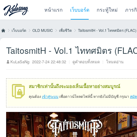
หน้าแรก
เว็บบอร์ด
กระทู้ใหม่
ภารก
เว็บบอร์ด
OLD MUSIC
เพื่อชีวิต
TaitosmitH - Vol.1 ไททศมิตร (FLAC)
TaitosmitH - Vol.1 ไททศมิตร (FLA
Kul
»
›
›
›
KuLaSaNg
2022-7-24 22:48:32
|
ดูคำตอบทั้งหมด
|
โหมดอ่าน
สมาชิกเท่านั้นถึงจะมองเห็นเนื้อหาอย่างสมบูรณ์
คุณต้อง
เข้าสู่ระบบ
เพื่อดาวน์โหลดไฟล์นี้ หากยังไม่มีบัญชี กรุณา
สมั
as