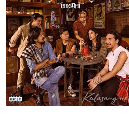
an
g.n