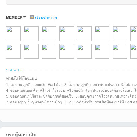
MEMBER™
เยี่ยมชมล่าสุด
เว็
RNUT19ที่2026-
tarที่2026-07-18
9sosayที่2026-05-
Tanawat_jaiที่202
Tawanที่2026-05-
Aromที่2026-03-
khommensที่2
cwt
ทำยังไงให้โดนแบน
1. ไม่อ่านกฏกติกาเลยแล้ว Post มั่วๆ 2. ไม่อ่านกฏกติกาเลยเพราะมันยาว 3. ไม่อ่าน
jojo1980ที่2026-
phaphatที่2025-
wuthrojchanaที่20
Pun_abbeyroadที่
choosak.tที่2025-
joyman20ที่2025-
nononที่2025-
Hap
4. ขอบคุณแหลก ทั้งๆ ที่ไม่เข้าใจระบบ หรือตอบถี่ๆ ติดๆ กัน ระบบบอร์ดอาจล็อคเอาไ
5. ขอบคุณสั้นๆ ไร้สาระ ขัดกับกฏกติของเว็บ 6. ขอบคุณยาวๆ ไร้จุดหมาย เพราะคิดว่าด
7. ตอบ reply สั้นๆ หวังจะได้อ่านไวๆ 8. แนะนำตัวมั่วซั่ว Post ผิดห้อง เขาให้ Post 
บ
กระทู้ตอบกลับ