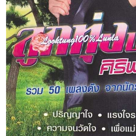
et
ชุม