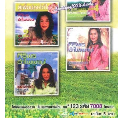
เว็
บ