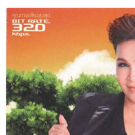
an
g.n