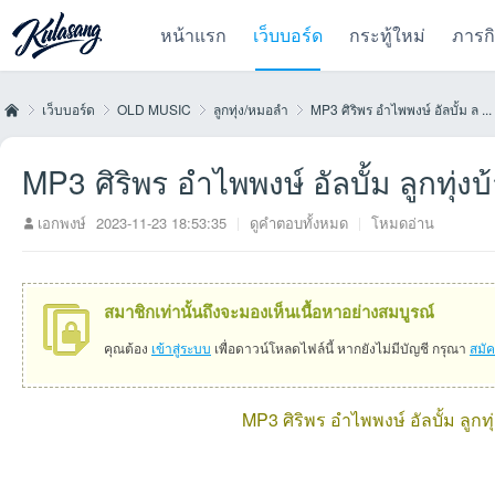
หน้าแรก
เว็บบอร์ด
กระทู้ใหม่
ภารก
เว็บบอร์ด
OLD MUSIC
ลูกทุ่ง/หมอลำ
MP3 ศิริพร อำไพพงษ์ อัลบั้ม ล ...
MP3 ศิริพร อำไพพงษ์ อัลบั้ม ลูกทุ
Kul
»
›
›
›
เอกพงษ์
2023-11-23 18:53:35
|
ดูคำตอบทั้งหมด
|
โหมดอ่าน
สมาชิกเท่านั้นถึงจะมองเห็นเนื้อหาอย่างสมบูรณ์
คุณต้อง
เข้าสู่ระบบ
เพื่อดาวน์โหลดไฟล์นี้ หากยังไม่มีบัญชี กรุณา
สมั
MP3 ศิริพร อำไพพงษ์ อัลบั้ม ลูก
as