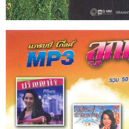
ชน
คน
รัก