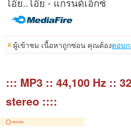
โอ๊ย..โอ๊ย - แกรนด์เอ็กซ์
ผู้เข้าชม เนื้อหาถูกซ่อน คุณต้อง
ตอบก
::: MP3 :: 44,100 Hz :: 32
stereo ::::
คะแนน