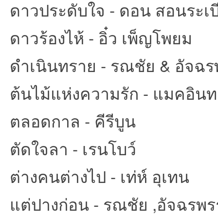
ดาวประดับใจ - ดอน สอนระเบ
ดาวร้องไห้ - อิ๋ว เพ็ญโพยม
ดำเนินทราย - รณชัย & อัจฉร
ต้นไม้แห่งความรัก - แมคอิน
ตลอดกาล - คีรีบูน
ตัดใจลา - เรนโบว์
ต่างคนต่างไป - เท่ห์ อุเทน
แต่ปางก่อน - รณชัย ,อัจฉรพร