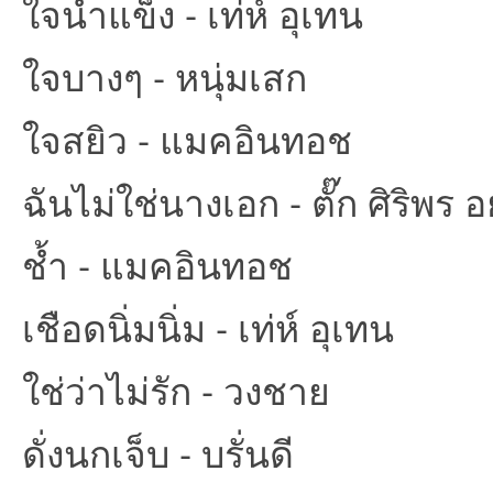
ใจน้ำแข็ง - เท่ห์ อุเทน
ใจบางๆ - หนุ่มเสก
ใจสยิว - แมคอินทอช
ฉันไม่ใช่นางเอก - ตั๊ก ศิริพร อ
ช้ำ - แมคอินทอช
เชือดนิ่มนิ่ม - เท่ห์ อุเทน
ใช่ว่าไม่รัก - วงชาย
ดั่งนกเจ็บ - บรั่นดี