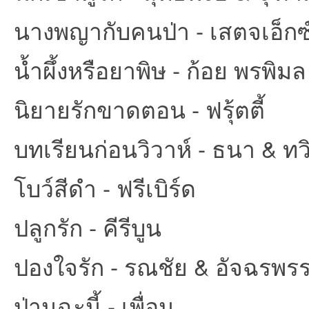
นางพญากับคนป่า - เสตจเอ็กซ
น้ำผึ้งหรือยาพิษ - ก้อย พรพิมล
นิยายรักขาดตอน - ฟรุ้ตตี้
บทเรียนก่อนวิวาห์ - ธนา & ทวิ
โบว์สีดำ - ฟรีเบิร์ด
ปลูกรัก - คีรีบูน
ปองใจรัก - รณชัย & อัจฉรพร
ป่านฉะนี้ - เพื่อน