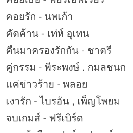
คอยรัก - นพเก้า
คัดค้าน - เท่ห์ อุเทน
บอ
คืนมาครองรักกัน - ชาตรี
คู่กรรม - พีระพงษ์ . กมลชนก
แค่ข่าวร้าย - พลอย
เงารัก - ไบรอัน , เพ็ญโพยม
ร์ด
จบเกมส์ - ฟรีเบิร์ด