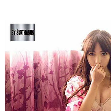
an
g.n