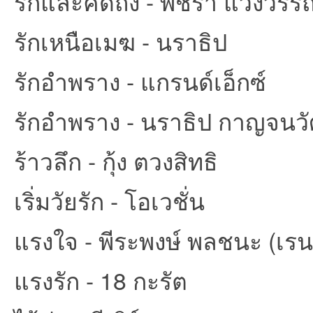
รักและคิดถึง - พัชรา แวงวรร
รักเหนือเมฆ - นราธิป
รักอำพราง - แกรนด์เอ็กซ์
รักอำพราง - นราธิป กาญจนวั
ร้าวลึก - กุ้ง ตวงสิทธิ
เริ่มวัยรัก - โอเวชั่น
แรงใจ - พีระพงษ์ พลชนะ (เรน
แรงรัก - 18 กะรัต