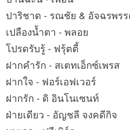
ปาริชาด - รณชัย & อัจฉรพรร
เปลืองน้ำตา - พลอย
โปรดรับรู้ - ฟรุ้ตตี้
ฝากคำรัก - สเตทเอ็กซ์เพรส
ฝากใจ - ฟอร์เอฟเวอร์
ฝากรัก - ดิ อินโนเซนท์
ฝ่ายเดียว - อัญชลี จงคดีกิจ