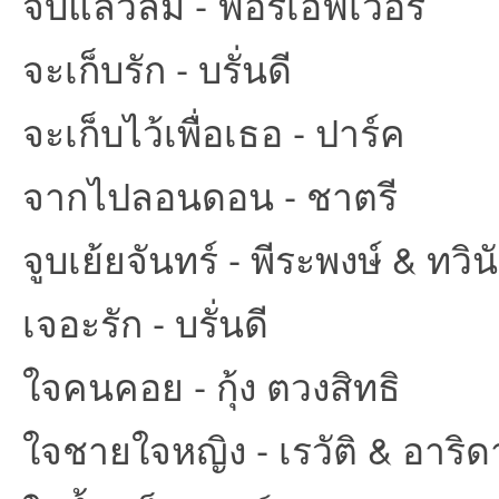
จบแล้วลืม - ฟอร์เอฟเวอร์
จะเก็บรัก - บรั่นดี
จะเก็บไว้เพื่อเธอ - ปาร์ค
จากไปลอนดอน - ชาตรี
จูบเย้ยจันทร์ - พีระพงษ์ & ทวิน
เจอะรัก - บรั่นดี
ใจคนคอย - กุ้ง ตวงสิทธิ
ใจชายใจหญิง - เรวัติ & อาริด