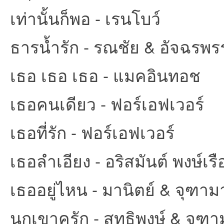
เท่านั้นก็พอ - เรนโบว์
ธารน้ำรัก - รณชัย & อัจฉรพร
เธอ เธอ เธอ - แมคอินทอช
เธอคนเดียว - ฟอร์เอฟเวอร์
เธอที่รัก - ฟอร์เอฟเวอร์
เธอลำเอียง - อริสมันต์ พงษ์เร
เธออยู่ไหน - มานิตย์ & จุฑา
นกเขาคูรัก - สุทธิพงษ์ & จุฑ