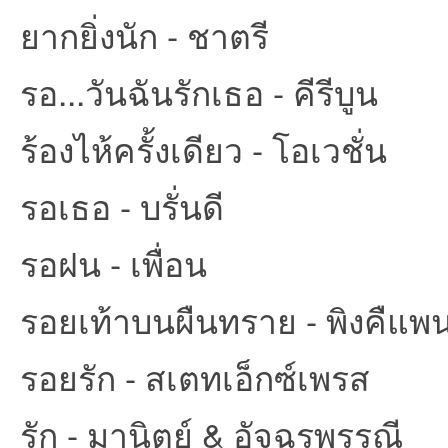
ยากยิ่งนัก - ชาตรี
รอ...วันฉันรักเธอ - คีรีบูน
ร้องไห้ครั้งเดียว - โอเวชั่น
รอเธอ - บรั่นดี
รอฝน - เพื่อน
รอยเท้าบนผืนทราย - พิงคืแพน
รอยรัก - สเตทเอ็กซ์เพรส
รัก - มานิตย์ & อัจฉรพรรณี