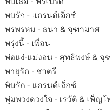
พบเธอ - ฟรีเบิร์ด
พบรัก - แกรนด์เอ็กซ์
พรพรหม - ธนา & จุฑามาศ
พรุ่งนี้ - เพื่อน
พ่อแง่-แม่งอน - สุทธิพงษ์ & จ
พายุรัก - ชาตรี
พิษรัก - แกรนด์เอ็กซ์
พุ่มพวงดวงใจ - เรวัติ & เพ็ญ