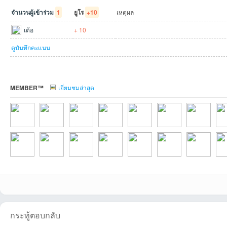
จำนวนผู้เข้าร่วม
1
ยูโร
+10
เหตุผล
เต้อ
+ 10
ดูบันทึกคะแนน
MEMBER™
เยี่ยมชมล่าสุด
tuckyที่2026-07-31
Armydayที่2026-
tyvespaที่2026-07-
Chartchai384ที่20
nakin02ที่2026-
h2oo2hh2oที่2026
katestarที่2026
ktit
Lawrenceที่2026-
namepear191ที่20
Pun_abbeyroadที่
พีรชาที่2026-03-
tananutที่2026-03-
Noomrock2516ที่2
Phongphak254
bud
กระทู้ตอบกลับ