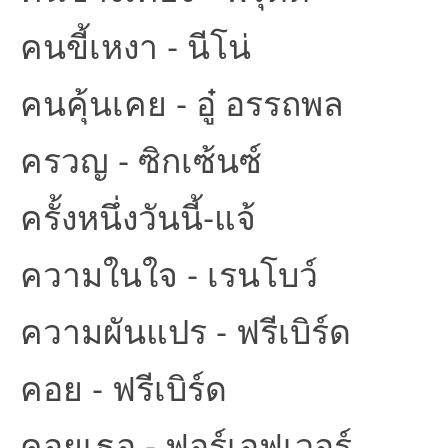
คนขี้เหงา - นีโน่
คนคุ้นเคย - อู๋ อรรถพล
ครวญ - ซิกเซ้นซ์
เว็
ครั้งหนึ่งวันนี้-แจ้
ความในใจ - เรนโบว์
ความผันแปร - ฟรีเบิร์ด
คอย - ฟรีเบิร์ด
บ
คอยเธอ - ฟอร์เอฟเวอร์