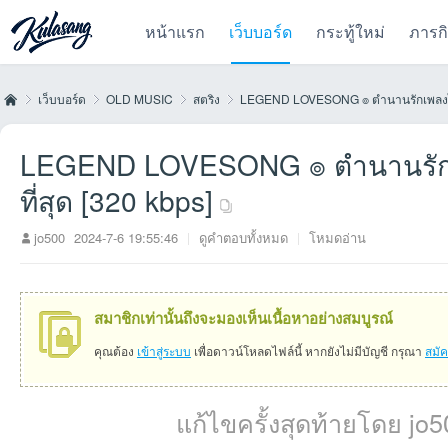
หน้าแรก
เว็บบอร์ด
กระทู้ใหม่
ภารก
เว็บบอร์ด
OLD MUSIC
สตริง
LEGEND LOVESONG ๏ ตำนานรักเพลงไท
LEGEND LOVESONG ๏ ตำนานรักเพล
Kul
»
›
›
›
ที่สุด [320 kbps]
jo500
2024-7-6 19:55:46
|
ดูคำตอบทั้งหมด
|
โหมดอ่าน
สมาชิกเท่านั้นถึงจะมองเห็นเนื้อหาอย่างสมบูรณ์
คุณต้อง
เข้าสู่ระบบ
เพื่อดาวน์โหลดไฟล์นี้ หากยังไม่มีบัญชี กรุณา
สมั
as
แก้ไขครั้งสุดท้ายโดย jo5