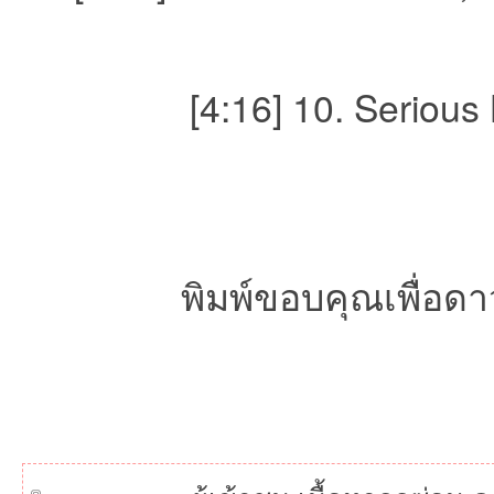
[4:16] 10. Serious
บอ
พิมพ์ขอบคุณเพื่อด
ร์ด