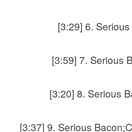
[3:29] 6. Serious
[3:59] 7. Serious 
เว็
[3:20] 8. Serious B
บ
[3:37] 9. Serious Bacon;