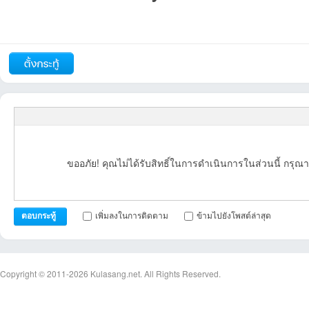
รายงาน
ตอบกลับ
แจ้งลบ
ถัดไป
ขออภัย! คุณไม่ได้รับสิทธิ์ในการดำเนินการในส่วนนี้ กรุณา
เพิ่มลงในการติดตาม
ข้ามไปยังโพสต์ล่าสุด
ตอบกระทู้
Copyright © 2011-2026
Kulasang.net.
All Rights Reserved.