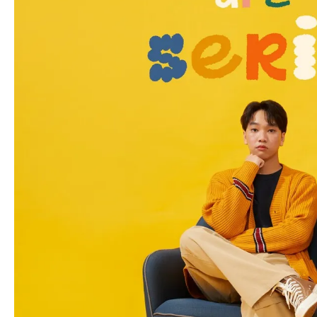
an
g.n