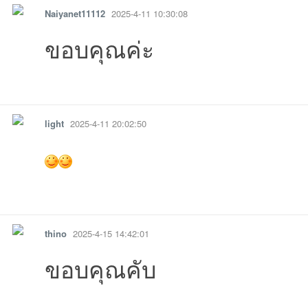
Naiyanet11112
2025-4-11 10:30:08
ขอบคุณค่ะ
รายงาน
ตอบกลับ
แจ้งลบ
light
2025-4-11 20:02:50
รายงาน
ตอบกลับ
แจ้งลบ
thino
2025-4-15 14:42:01
ขอบคุณคับ