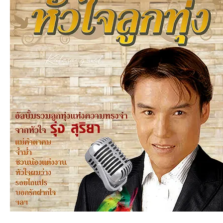
an
g.n