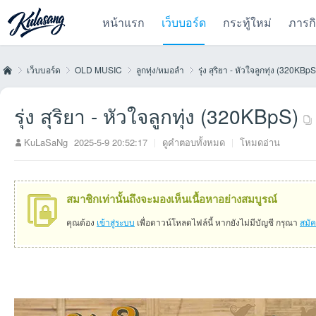
หน้าแรก
เว็บบอร์ด
กระทู้ใหม่
ภารก
เว็บบอร์ด
OLD MUSIC
ลูกทุ่ง/หมอลำ
รุ่ง สุริยา - หัวใจลูกทุ่ง (320KBpS
รุ่ง สุริยา - หัวใจลูกทุ่ง (320KBpS)
Kul
»
›
›
›
KuLaSaNg
2025-5-9 20:52:17
|
ดูคำตอบทั้งหมด
|
โหมดอ่าน
สมาชิกเท่านั้นถึงจะมองเห็นเนื้อหาอย่างสมบูรณ์
คุณต้อง
เข้าสู่ระบบ
เพื่อดาวน์โหลดไฟล์นี้ หากยังไม่มีบัญชี กรุณา
สมั
as