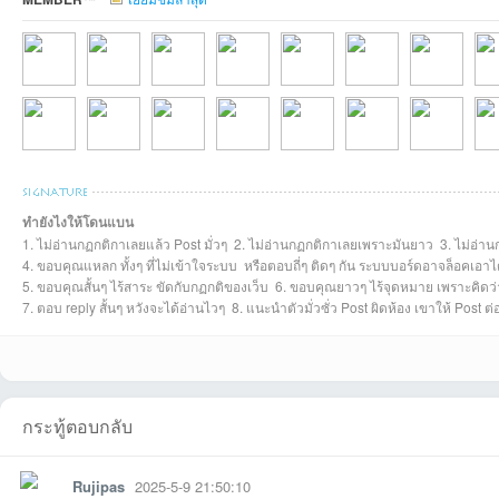
somsaที่2026-07-
Preaw2545ที่2026
wasitที่2026-04-03
เมธีที่2026-03-02
jckhemtonที่2026-
pack2524ที่2026-
bunpojsrที่202
don
เว็
ทำยังไงให้โดนแบน
1. ไม่อ่านกฏกติกาเลยแล้ว Post มั่วๆ 2. ไม่อ่านกฏกติกาเลยเพราะมันยาว 3. ไม่อ่าน
slayerที่2025-05-
ขุนดรที่2025-05-
choosak.tที่2025-
sukolที่2025-05-
NonglekFCที่2025
pat432ที่2025-05-
kawklongที่20
den
4. ขอบคุณแหลก ทั้งๆ ที่ไม่เข้าใจระบบ หรือตอบถี่ๆ ติดๆ กัน ระบบบอร์ดอาจล็อคเอาไ
5. ขอบคุณสั้นๆ ไร้สาระ ขัดกับกฏกติของเว็บ 6. ขอบคุณยาวๆ ไร้จุดหมาย เพราะคิดว่าด
7. ตอบ reply สั้นๆ หวังจะได้อ่านไวๆ 8. แนะนำตัวมั่วซั่ว Post ผิดห้อง เขาให้ Post 
กระทู้ตอบกลับ
บ
Rujipas
2025-5-9 21:50:10