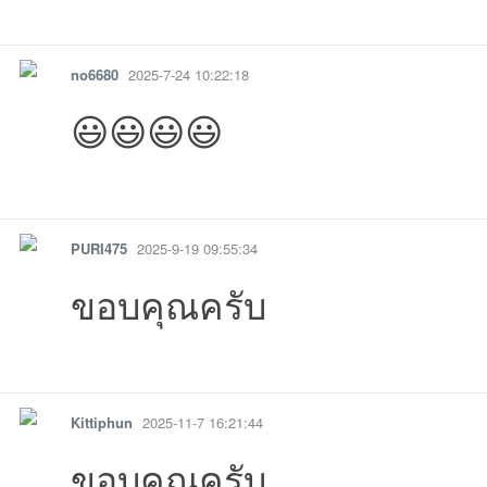
รายงาน
ตอบกลับ
แจ้งลบ
no6680
2025-7-24 10:22:18
😃😃😃😃
รายงาน
ตอบกลับ
แจ้งลบ
PURI475
2025-9-19 09:55:34
ขอบคุณครับ
รายงาน
ตอบกลับ
แจ้งลบ
Kittiphun
2025-11-7 16:21:44
ขอบคุณครับ