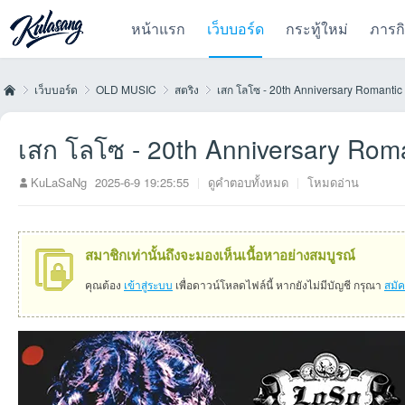
หน้าแรก
เว็บบอร์ด
กระทู้ใหม่
ภารก
เว็บบอร์ด
OLD MUSIC
สตริง
เสก โลโซ - 20th Anniversary Romantic
เสก โลโซ - 20th Anniversary Rom
Kul
»
›
›
›
KuLaSaNg
2025-6-9 19:25:55
|
ดูคำตอบทั้งหมด
|
โหมดอ่าน
สมาชิกเท่านั้นถึงจะมองเห็นเนื้อหาอย่างสมบูรณ์
คุณต้อง
เข้าสู่ระบบ
เพื่อดาวน์โหลดไฟล์นี้ หากยังไม่มีบัญชี กรุณา
สมั
as