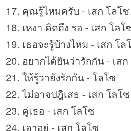
17. คุณรู้ไหมครับ - เสก โลโซ
18. เหงา คิดถึง รอ - เสก โลโ
19. เธอจะรู้บ้างไหม - เสก โล
20. อยากได้ยินว่ารักกัน - เส
เว็
21. ให้รู้ว่ายังรักกัน - โลโซ
22. ไม่อาจปฎิเสธ - เสก โลโซ
23. คู่เธอ - เสก โลโซ
บ
24. เอาอยู่ - เสก โลโซ